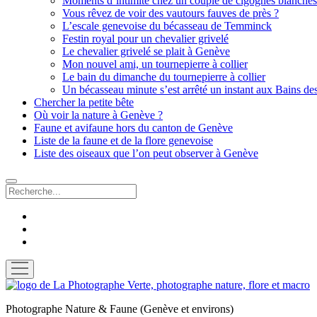
Moments d’intimité chez un couple de cigognes blanches
Vous rêvez de voir des vautours fauves de près ?
L’escale genevoise du bécasseau de Temminck
Festin royal pour un chevalier grivelé
Le chevalier grivelé se plait à Genève
Mon nouvel ami, un tournepierre à collier
Le bain du dimanche du tournepierre à collier
Un bécasseau minute s’est arrêté un instant aux Bains de
Chercher la petite bête
Où voir la nature à Genève ?
Faune et avifaune hors du canton de Genève
Liste de la faune et de la flore genevoise
Liste des oiseaux que l’on peut observer à Genève
Recherche
facebook
instagram
email
ouvrir
menu
La
Photographe
Photographe Nature & Faune (Genève et environs)
Verte