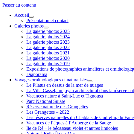
Passer au contenu
Accueil
ouvrir
Présentation et contact
menu
Galeries photos
ouvrir
La galerie photos 2025
menu
La galerie photos 2024
La galerie photos 2023
La galerie photos 2022
La galerie photos 2021
La galerie photos 2020
La galerie photos 2019
Expositions de photographies animalières et ornithologi
Diaporama
Voyages ornithologiques et naturalistes
ouvrir
Le Pilatus en dessus de la mer de nuages
menu
La Villa Cassel, un joyau architectural dans la réserve nat
Vacances nature à Saint-Luc et Tignousa
Parc National Suisse
Réserve naturelle des Grangettes
Les Grangettes – 2022
Les réserves naturelles du Chablais de Cudrefin, du Fane
Vacances de Pâques à l’Auberge de la Sauge
Ile de Ré – le bécasseau violet et autres limicoles
Nature à Belle-Île-en-Mer