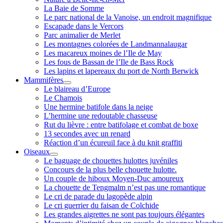
La Baie de Somme
Le parc national de la Vanoise, un endroit magnifique
Escapade dans le Vercors
Parc animalier de Merlet
Les montagnes colorées de Landmannalaugar
Les macareux moines de l’Ile de May
Les fous de Bassan de l’Ile de Bass Rock
Les lapins et lapereaux du port de North Berwick
Mammifères
ouvrir
Le blaireau d’Europe
menu
Le Chamois
Une hermine batifole dans la neige
L’hermine une redoutable chasseuse
Rut du lièvre : entre batifolage et combat de boxe
13 secondes avec un renard
Réaction d’un écureuil face à du knit graffiti
Oiseaux
ouvrir
Le baguage de chouettes hulottes juvéniles
menu
Concours de la plus belle chouette hulotte.
Un couple de hiboux Moyen-Duc amoureux
La chouette de Tengmalm n’est pas une romantique
Le cri de parade du lagopède alpin
Le cri guerrier du faisan de Colchide
Les grandes aigrettes ne sont pas toujours élégantes