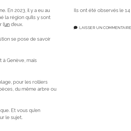
Ils ont été observés le 14
. En 2023, il y a eu au
é la région qu’ils y sont
l’
un
d’eux.
LAISSER UN COMMENTAIR
estion se pose de savoir
t à Genève, mais
plage, pour les rolliers
espèces, du même arbre ou
que. Et vous qu’en
r le sujet.