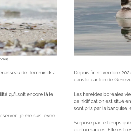
ckii)
Depuis fin novembre 2024
 un bécasseau de Temminck à
dans le canton de Genève
Les hareldes boréales vie
té qu’il soit encore là le
de nidification est situé 
sont pris par la banquise,
bserver., je me suis levée
Surprise par le temps qu’e
performances. Elle est re