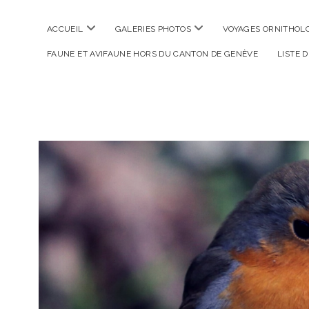
ouvrir
ouvrir
ACCUEIL
GALERIES PHOTOS
VOYAGES ORNITHOLO
menu
menu
FAUNE ET AVIFAUNE HORS DU CANTON DE GENÈVE
LISTE 
La
Photographe
Verte