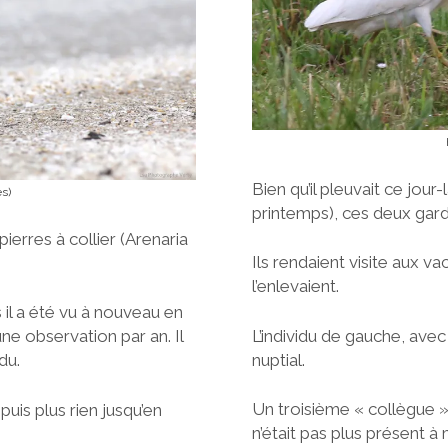
Bien qu’il pleuvait ce jou
es)
printemps), ces deux gard
pierres à collier (Arenaria
Ils rendaient visite aux va
l’enlevaient.
il a été vu à nouveau en
L’individu de gauche, avec
une observation par an. Il
nuptial.
du.
Un troisième « collègue »
puis plus rien jusqu’en
n’était pas plus présent à