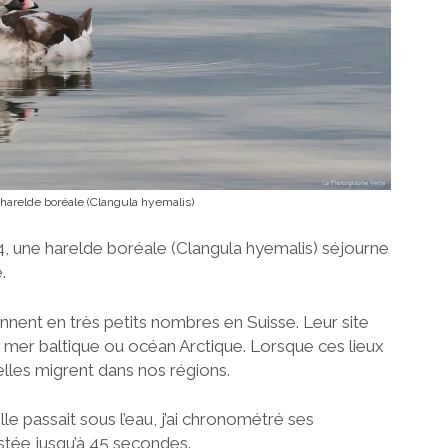
harelde boréale (Clangula hyemalis)
, une harelde boréale (Clangula hyemalis) séjourne
.
nnent en très petits nombres en Suisse. Leur site
en mer baltique ou océan Arctique. Lorsque ces lieux
 elles migrent dans nos régions.
lle passait sous l’eau, j’ai chronométré ses
stée jusqu’à 45 secondes.