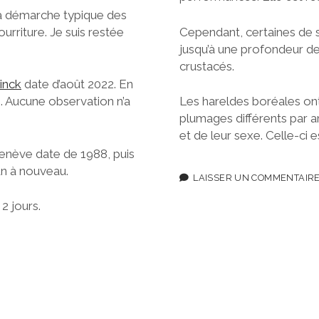
c sa démarche typique des
Cependant, certaines de s
ourriture. Je suis restée
jusqu’à une profondeur d
crustacés.
inck
date d’août 2022. En
Les hareldes boréales on
. . Aucune observation n’a
plumages différents par an
et de leur sexe. Celle-ci
enève date de 1988, puis
un à nouveau.
LAISSER UN COMMENTAIR
2 jours.