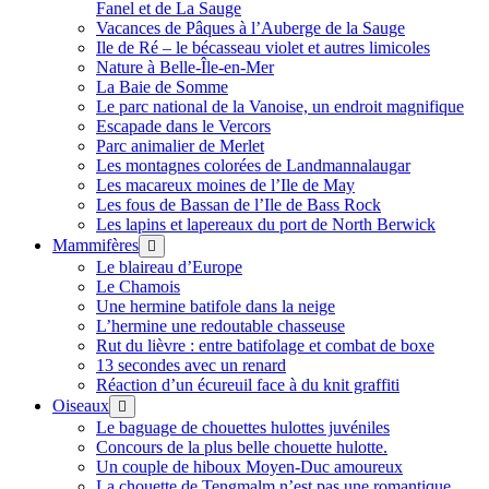
Fanel et de La Sauge
Vacances de Pâques à l’Auberge de la Sauge
Ile de Ré – le bécasseau violet et autres limicoles
Nature à Belle-Île-en-Mer
La Baie de Somme
Le parc national de la Vanoise, un endroit magnifique
Escapade dans le Vercors
Parc animalier de Merlet
Les montagnes colorées de Landmannalaugar
Les macareux moines de l’Ile de May
Les fous de Bassan de l’Ile de Bass Rock
Les lapins et lapereaux du port de North Berwick
Mammifères
ouvrir
menu
Le blaireau d’Europe
Le Chamois
Une hermine batifole dans la neige
L’hermine une redoutable chasseuse
Rut du lièvre : entre batifolage et combat de boxe
13 secondes avec un renard
Réaction d’un écureuil face à du knit graffiti
Oiseaux
ouvrir
menu
Le baguage de chouettes hulottes juvéniles
Concours de la plus belle chouette hulotte.
Un couple de hiboux Moyen-Duc amoureux
La chouette de Tengmalm n’est pas une romantique