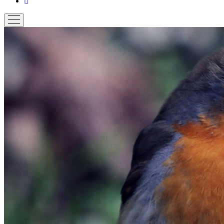
email
ouvrir
menu
La
Photographe
Verte