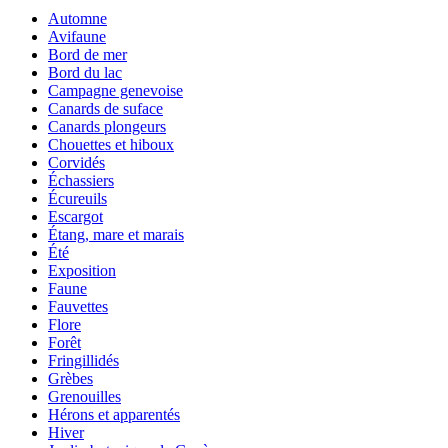
Automne
Avifaune
Bord de mer
Bord du lac
Campagne genevoise
Canards de suface
Canards plongeurs
Chouettes et hiboux
Corvidés
Échassiers
Écureuils
Escargot
Étang, mare et marais
Été
Exposition
Faune
Fauvettes
Flore
Forêt
Fringillidés
Grèbes
Grenouilles
Hérons et apparentés
Hiver