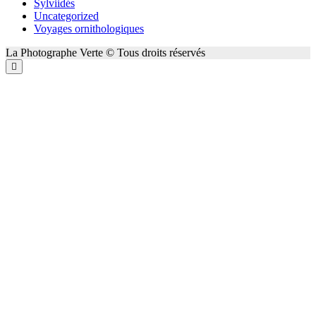
Sylviidés
Uncategorized
Voyages ornithologiques
La Photographe Verte © Tous droits réservés
Défilement
vers
le
haut