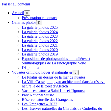
Passer au contenu
Accueil
ouvrir
menu
Présentation et contact
Galeries photos
ouvrir
menu
La galerie photos 2025
La galerie photos 2024
La galerie photos 2023
La galerie photos 2022
La galerie photos 2021
La galerie photos 2020
La galerie photos 2019
Expositions de photographies animalières et
ornithologiques de La Photographe Verte
Diaporama
Voyages ornithologiques et naturalistes
ouvrir
menu
Le Pilatus en dessus de la mer de nuages
La Villa Cassel, un joyau architectural dans la réserve
naturelle de la forêt d’Aletsch
Vacances nature à Saint-Luc et Tignousa
Parc National Suisse
Réserve naturelle des Grangettes
Les Grangettes – 2022
Les réserves naturelles du Chablais de Cudrefin, du