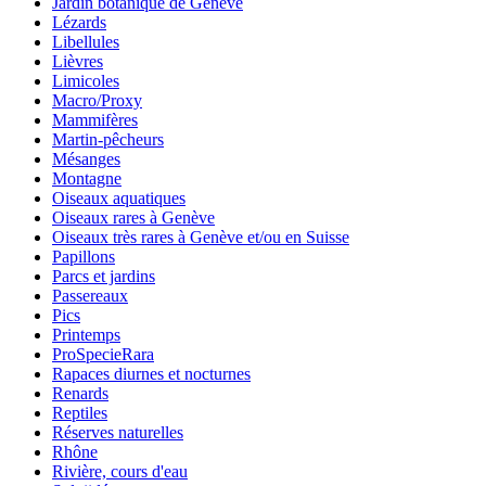
Jardin botanique de Genève
Lézards
Libellules
Lièvres
Limicoles
Macro/Proxy
Mammifères
Martin-pêcheurs
Mésanges
Montagne
Oiseaux aquatiques
Oiseaux rares à Genève
Oiseaux très rares à Genève et/ou en Suisse
Papillons
Parcs et jardins
Passereaux
Pics
Printemps
ProSpecieRara
Rapaces diurnes et nocturnes
Renards
Reptiles
Réserves naturelles
Rhône
Rivière, cours d'eau