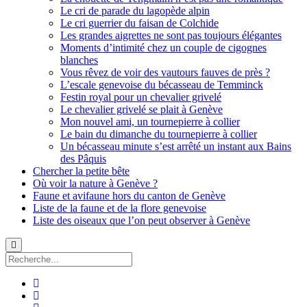
Le cri de parade du lagopède alpin
Le cri guerrier du faisan de Colchide
Les grandes aigrettes ne sont pas toujours élégantes
Moments d’intimité chez un couple de cigognes
blanches
Vous rêvez de voir des vautours fauves de près ?
L’escale genevoise du bécasseau de Temminck
Festin royal pour un chevalier grivelé
Le chevalier grivelé se plait à Genève
Mon nouvel ami, un tournepierre à collier
Le bain du dimanche du tournepierre à collier
Un bécasseau minute s’est arrêté un instant aux Bains
des Pâquis
Chercher la petite bête
Où voir la nature à Genève ?
Faune et avifaune hors du canton de Genève
Liste de la faune et de la flore genevoise
Liste des oiseaux que l’on peut observer à Genève
Recherche
facebook
instagram