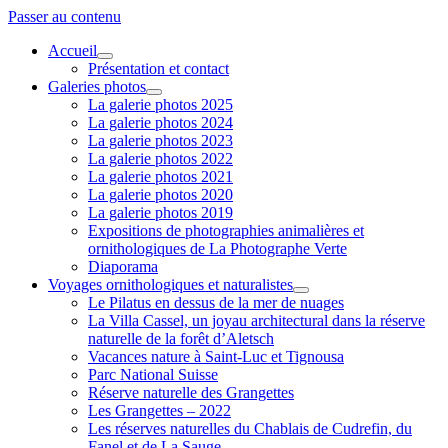
Passer au contenu
Accueil
ouvrir
Présentation et contact
menu
Galeries photos
ouvrir
La galerie photos 2025
menu
La galerie photos 2024
La galerie photos 2023
La galerie photos 2022
La galerie photos 2021
La galerie photos 2020
La galerie photos 2019
Expositions de photographies animalières et
ornithologiques de La Photographe Verte
Diaporama
Voyages ornithologiques et naturalistes
ouvrir
Le Pilatus en dessus de la mer de nuages
menu
La Villa Cassel, un joyau architectural dans la réserve
naturelle de la forêt d’Aletsch
Vacances nature à Saint-Luc et Tignousa
Parc National Suisse
Réserve naturelle des Grangettes
Les Grangettes – 2022
Les réserves naturelles du Chablais de Cudrefin, du
Fanel et de La Sauge