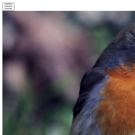
ouvrir
menu
La
Photographe
Verte