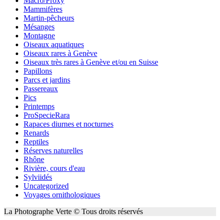
Macro/Proxy
Mammifères
Martin-pêcheurs
Mésanges
Montagne
Oiseaux aquatiques
Oiseaux rares à Genève
Oiseaux très rares à Genève et/ou en Suisse
Papillons
Parcs et jardins
Passereaux
Pics
Printemps
ProSpecieRara
Rapaces diurnes et nocturnes
Renards
Reptiles
Réserves naturelles
Rhône
Rivière, cours d'eau
Sylviidés
Uncategorized
Voyages ornithologiques
La Photographe Verte © Tous droits réservés