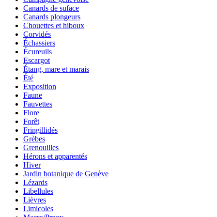
Canards de suface
Canards plongeurs
Chouettes et hiboux
Corvidés
Échassiers
Écureuils
Escargot
Étang, mare et marais
Été
Exposition
Faune
Fauvettes
Flore
Forêt
Fringillidés
Grèbes
Grenouilles
Hérons et apparentés
Hiver
Jardin botanique de Genève
Lézards
Libellules
Lièvres
Limicoles