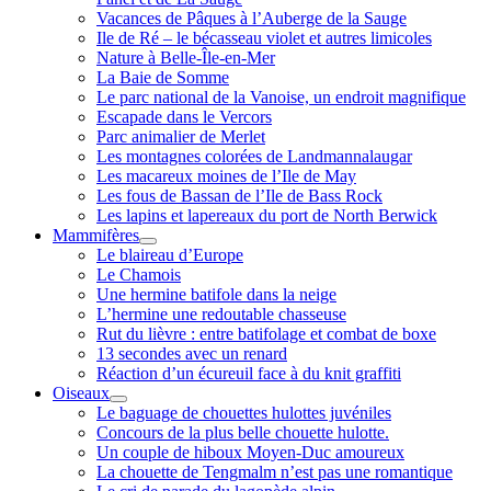
Vacances de Pâques à l’Auberge de la Sauge
Ile de Ré – le bécasseau violet et autres limicoles
Nature à Belle-Île-en-Mer
La Baie de Somme
Le parc national de la Vanoise, un endroit magnifique
Escapade dans le Vercors
Parc animalier de Merlet
Les montagnes colorées de Landmannalaugar
Les macareux moines de l’Ile de May
Les fous de Bassan de l’Ile de Bass Rock
Les lapins et lapereaux du port de North Berwick
Mammifères
ouvrir
Le blaireau d’Europe
menu
Le Chamois
Une hermine batifole dans la neige
L’hermine une redoutable chasseuse
Rut du lièvre : entre batifolage et combat de boxe
13 secondes avec un renard
Réaction d’un écureuil face à du knit graffiti
Oiseaux
ouvrir
Le baguage de chouettes hulottes juvéniles
menu
Concours de la plus belle chouette hulotte.
Un couple de hiboux Moyen-Duc amoureux
La chouette de Tengmalm n’est pas une romantique