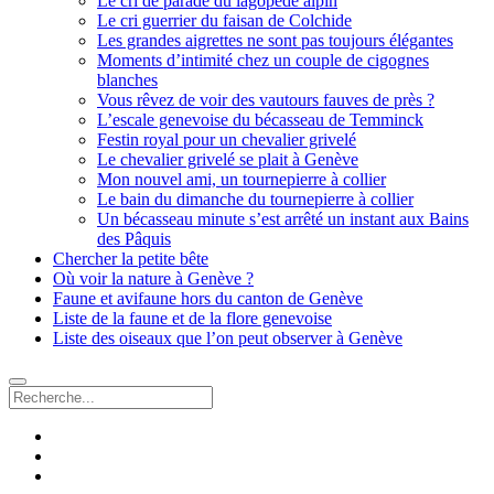
Le cri de parade du lagopède alpin
Le cri guerrier du faisan de Colchide
Les grandes aigrettes ne sont pas toujours élégantes
Moments d’intimité chez un couple de cigognes
blanches
Vous rêvez de voir des vautours fauves de près ?
L’escale genevoise du bécasseau de Temminck
Festin royal pour un chevalier grivelé
Le chevalier grivelé se plait à Genève
Mon nouvel ami, un tournepierre à collier
Le bain du dimanche du tournepierre à collier
Un bécasseau minute s’est arrêté un instant aux Bains
des Pâquis
Chercher la petite bête
Où voir la nature à Genève ?
Faune et avifaune hors du canton de Genève
Liste de la faune et de la flore genevoise
Liste des oiseaux que l’on peut observer à Genève
Recherche
facebook
instagram
email