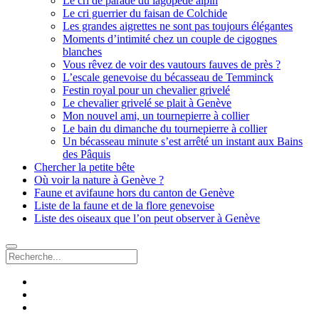
Le cri de parade du lagopède alpin
Le cri guerrier du faisan de Colchide
Les grandes aigrettes ne sont pas toujours élégantes
Moments d’intimité chez un couple de cigognes
blanches
Vous rêvez de voir des vautours fauves de près ?
L’escale genevoise du bécasseau de Temminck
Festin royal pour un chevalier grivelé
Le chevalier grivelé se plait à Genève
Mon nouvel ami, un tournepierre à collier
Le bain du dimanche du tournepierre à collier
Un bécasseau minute s’est arrêté un instant aux Bains
des Pâquis
Chercher la petite bête
Où voir la nature à Genève ?
Faune et avifaune hors du canton de Genève
Liste de la faune et de la flore genevoise
Liste des oiseaux que l’on peut observer à Genève
Recherche
facebook
instagram
email