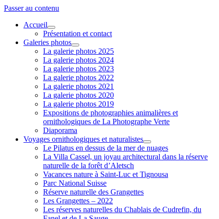
Passer au contenu
Accueil
ouvrir
Présentation et contact
menu
Galeries photos
ouvrir
La galerie photos 2025
menu
La galerie photos 2024
La galerie photos 2023
La galerie photos 2022
La galerie photos 2021
La galerie photos 2020
La galerie photos 2019
Expositions de photographies animalières et
ornithologiques de La Photographe Verte
Diaporama
Voyages ornithologiques et naturalistes
ouvrir
Le Pilatus en dessus de la mer de nuages
menu
La Villa Cassel, un joyau architectural dans la réserve
naturelle de la forêt d’Aletsch
Vacances nature à Saint-Luc et Tignousa
Parc National Suisse
Réserve naturelle des Grangettes
Les Grangettes – 2022
Les réserves naturelles du Chablais de Cudrefin, du
Fanel et de La Sauge