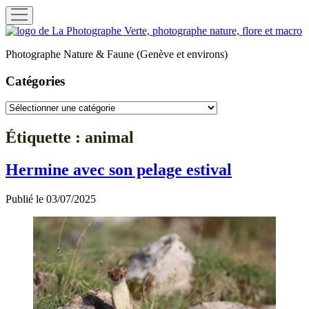
ouvrir
menu
La
Photographe
Photographe Nature & Faune (Genève et environs)
Verte
Catégories
Catégories
Étiquette :
animal
Hermine avec son pelage estival
Publié le 03/07/2025