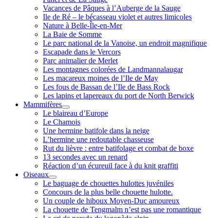
Vacances de Pâques à l’Auberge de la Sauge
Ile de Ré – le bécasseau violet et autres limicoles
Nature à Belle-Île-en-Mer
La Baie de Somme
Le parc national de la Vanoise, un endroit magnifique
Escapade dans le Vercors
Parc animalier de Merlet
Les montagnes colorées de Landmannalaugar
Les macareux moines de l’Ile de May
Les fous de Bassan de l’Ile de Bass Rock
Les lapins et lapereaux du port de North Berwick
Mammifères
ouvrir
Le blaireau d’Europe
menu
Le Chamois
Une hermine batifole dans la neige
L’hermine une redoutable chasseuse
Rut du lièvre : entre batifolage et combat de boxe
13 secondes avec un renard
Réaction d’un écureuil face à du knit graffiti
Oiseaux
ouvrir
Le baguage de chouettes hulottes juvéniles
menu
Concours de la plus belle chouette hulotte.
Un couple de hiboux Moyen-Duc amoureux
La chouette de Tengmalm n’est pas une romantique