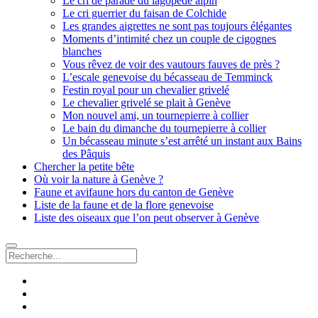
Le cri de parade du lagopède alpin
Le cri guerrier du faisan de Colchide
Les grandes aigrettes ne sont pas toujours élégantes
Moments d’intimité chez un couple de cigognes
blanches
Vous rêvez de voir des vautours fauves de près ?
L’escale genevoise du bécasseau de Temminck
Festin royal pour un chevalier grivelé
Le chevalier grivelé se plait à Genève
Mon nouvel ami, un tournepierre à collier
Le bain du dimanche du tournepierre à collier
Un bécasseau minute s’est arrêté un instant aux Bains
des Pâquis
Chercher la petite bête
Où voir la nature à Genève ?
Faune et avifaune hors du canton de Genève
Liste de la faune et de la flore genevoise
Liste des oiseaux que l’on peut observer à Genève
Recherche
facebook
instagram
email