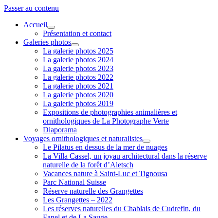
Passer au contenu
Accueil
ouvrir
Présentation et contact
menu
Galeries photos
ouvrir
La galerie photos 2025
menu
La galerie photos 2024
La galerie photos 2023
La galerie photos 2022
La galerie photos 2021
La galerie photos 2020
La galerie photos 2019
Expositions de photographies animalières et
ornithologiques de La Photographe Verte
Diaporama
Voyages ornithologiques et naturalistes
ouvrir
Le Pilatus en dessus de la mer de nuages
menu
La Villa Cassel, un joyau architectural dans la réserve
naturelle de la forêt d’Aletsch
Vacances nature à Saint-Luc et Tignousa
Parc National Suisse
Réserve naturelle des Grangettes
Les Grangettes – 2022
Les réserves naturelles du Chablais de Cudrefin, du
Fanel et de La Sauge