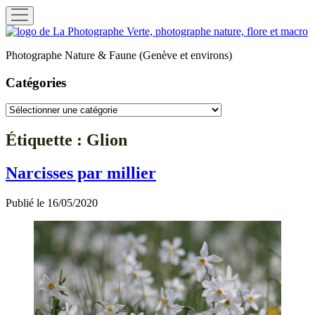
ouvrir
menu
La
Photographe
Photographe Nature & Faune (Genève et environs)
Verte
Catégories
Catégories
Étiquette :
Glion
Narcisses par millier
Publié le 16/05/2020