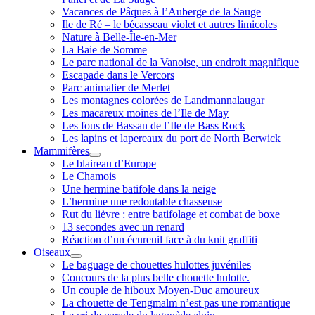
Vacances de Pâques à l’Auberge de la Sauge
Ile de Ré – le bécasseau violet et autres limicoles
Nature à Belle-Île-en-Mer
La Baie de Somme
Le parc national de la Vanoise, un endroit magnifique
Escapade dans le Vercors
Parc animalier de Merlet
Les montagnes colorées de Landmannalaugar
Les macareux moines de l’Ile de May
Les fous de Bassan de l’Ile de Bass Rock
Les lapins et lapereaux du port de North Berwick
Mammifères
ouvrir
Le blaireau d’Europe
menu
Le Chamois
Une hermine batifole dans la neige
L’hermine une redoutable chasseuse
Rut du lièvre : entre batifolage et combat de boxe
13 secondes avec un renard
Réaction d’un écureuil face à du knit graffiti
Oiseaux
ouvrir
Le baguage de chouettes hulottes juvéniles
menu
Concours de la plus belle chouette hulotte.
Un couple de hiboux Moyen-Duc amoureux
La chouette de Tengmalm n’est pas une romantique