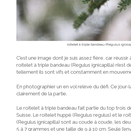
roitelet à triple bandeau (Regulus ignicap
C’est une image dont je suis assez fière, car réussir
roitelet à triple bandeau (Regulus ignicapilla) n’est 
tellement ils sont vifs et constamment en mouveme
En photographier un en vol relève du défi. Ce jour-là
clairement de la partie.
Le roitelet à triple bandeau fait partie du top trois 
Suisse. Le roitelet huppé (Regulus regulus) et le roi
(Regulus ignicapilla) sont au coude à coude, les de
5 à 7 grammes et une taille de 9 à 10 cm. Seule l’env