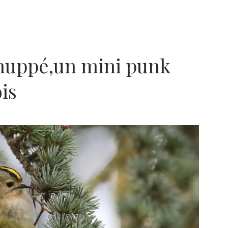
 huppé,un mini punk
is