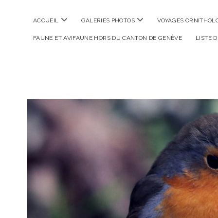
ouvrir
ouvrir
ACCUEIL
GALERIES PHOTOS
VOYAGES ORNITHOLO
menu
menu
FAUNE ET AVIFAUNE HORS DU CANTON DE GENÈVE
LISTE 
La
Photographe
Verte