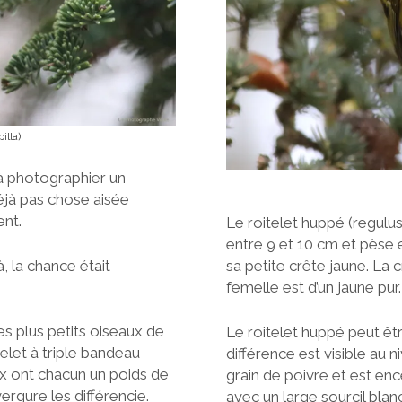
illa)
 à photographier un
déjà pas chose aisée
nt.
Le roitelet huppé (regulus
entre 9 et 10 cm et pèse 
, la chance était
sa petite crête jaune. La 
femelle est d’un jaune pur.
des plus petits oiseaux de
Le roitelet huppé peut ê
telet à triple bandeau
différence est visible au n
ux ont chacun un poids de
grain de poivre et est enc
ergure les différencie.
avec un large sourcil blanc