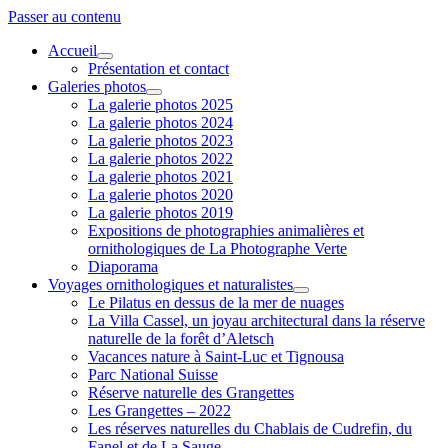
Passer au contenu
Accueil
ouvrir
Présentation et contact
menu
Galeries photos
ouvrir
La galerie photos 2025
menu
La galerie photos 2024
La galerie photos 2023
La galerie photos 2022
La galerie photos 2021
La galerie photos 2020
La galerie photos 2019
Expositions de photographies animalières et
ornithologiques de La Photographe Verte
Diaporama
Voyages ornithologiques et naturalistes
ouvrir
Le Pilatus en dessus de la mer de nuages
menu
La Villa Cassel, un joyau architectural dans la réserve
naturelle de la forêt d’Aletsch
Vacances nature à Saint-Luc et Tignousa
Parc National Suisse
Réserve naturelle des Grangettes
Les Grangettes – 2022
Les réserves naturelles du Chablais de Cudrefin, du
Fanel et de La Sauge