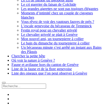
Le cri de parade du lagopède alpin
Le cri guerrier du faisan de Colchide
Les grandes aigrettes ne sont pas toujours élégantes
Moments d’intimité chez un couple de cigognes
blanches
Vous rêvez de voir des vautours fauves de près ?
L’escale genevoise du bécasseau de Temminck
Festin royal pour un chevalier grivelé
Le chevalier grivelé se plait à Genève
Mon nouvel ami, un tournepierre à collier
Le bain du dimanche du tournepierre à collier
Un bécasseau minute s’est arrêté un instant aux Bains
des Pâquis
Chercher la petite bête
Où voir la nature à Genève ?
Faune et avifaune hors du canton de Genève
Liste de la faune et de la flore genevoise
Liste des oiseaux que l’on peut observer à Genève
Recherche
facebook
instagram
email