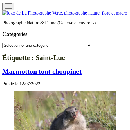
ouvrir
menu
La
Photographe
Photographe Nature & Faune (Genève et environs)
Verte
Catégories
Catégories
Étiquette :
Saint-Luc
Marmotton tout choupinet
Publié le 12/07/2022