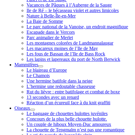
Vacances de Pâques à l’Auberge de la Sauge
Ile de Ré – le bécasseau violet et autres limicoles
Nature à Belle-Île-en-Mer
La Baie de Somme
Le parc national de la Vanoise, un endroit magnifique
Escapade dans le Vercors
Parc animalier de Merlet
Les montagnes colorées de Landmannalaugar
Les macareux moines de l’Ile de May
Les fous de Bassan de l’Ile de Bass Rock
Les lapins et lapereaux du port de North Berwick
Mammifères
ouvrir
Le blaireau d’Europe
menu
Le Chamois
Une hermine batifole dans la neige
L’hermine une redoutable chasseuse
Rut du lièvre : entre batifolage et combat de boxe
13 secondes avec un renard
Réaction d’un écureuil face à du knit graffiti
Oiseaux
ouvrir
Le baguage de chouettes hulottes juvéniles
menu
Concours de la plus belle chouette hulotte.
Un couple de hiboux Moyen-Duc amoureux
La chouette de Tengmalm n’est pas une romantique