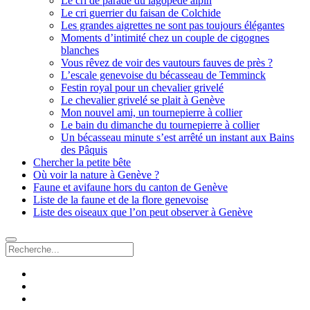
Le cri de parade du lagopède alpin
Le cri guerrier du faisan de Colchide
Les grandes aigrettes ne sont pas toujours élégantes
Moments d’intimité chez un couple de cigognes
blanches
Vous rêvez de voir des vautours fauves de près ?
L’escale genevoise du bécasseau de Temminck
Festin royal pour un chevalier grivelé
Le chevalier grivelé se plait à Genève
Mon nouvel ami, un tournepierre à collier
Le bain du dimanche du tournepierre à collier
Un bécasseau minute s’est arrêté un instant aux Bains
des Pâquis
Chercher la petite bête
Où voir la nature à Genève ?
Faune et avifaune hors du canton de Genève
Liste de la faune et de la flore genevoise
Liste des oiseaux que l’on peut observer à Genève
Recherche
facebook
instagram
email