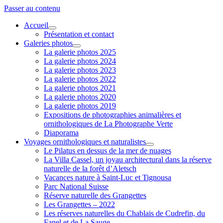
Passer au contenu
Accueil
ouvrir
Présentation et contact
menu
Galeries photos
ouvrir
La galerie photos 2025
menu
La galerie photos 2024
La galerie photos 2023
La galerie photos 2022
La galerie photos 2021
La galerie photos 2020
La galerie photos 2019
Expositions de photographies animalières et
ornithologiques de La Photographe Verte
Diaporama
Voyages ornithologiques et naturalistes
ouvrir
Le Pilatus en dessus de la mer de nuages
menu
La Villa Cassel, un joyau architectural dans la réserve
naturelle de la forêt d’Aletsch
Vacances nature à Saint-Luc et Tignousa
Parc National Suisse
Réserve naturelle des Grangettes
Les Grangettes – 2022
Les réserves naturelles du Chablais de Cudrefin, du
Fanel et de La Sauge