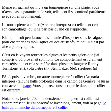
Même en sachant qu’il y a un tournepierre sur une plage, vous
n’avez pas la garantie de le voir, tellement il se confond parfaitement
avec son environnement.
Le tournepierre à collier (Arenaria interpres) est tellement certain de
son camouflage, qu’il ne part pas quand on l’approche.
Bien qu’il soit peu farouche, sa manie d’inspecter sous les algues
pour chercher des mollusques ou des crustacés, fait qu’il n’est pas
aisé à photographier.
C’est en le voyant tourner les algues et les petits galets que j’ai
compris d’où provenait son nom. Ce comportement est vraiment
caractéristique et cela se reflète dans plusieurs langues: Ruddy
Turnstone (en), voltapietre (it), Steinwälzer (de). steeloper (nl).
PS: depuis novembre, un autre tournepierre à collier (Arenaria
interpres) fait une halte prolongée dans le canton de Genève, je lui ai
consacré une
page
. Vous pourrez constater que le dessin du collier
est différent.
Nota bene: janvier 2024, le deuxième tournepierre à collier est
encore présent. Je l’ai observé se laver longuement, voir la page:
le
bain du dimanche du tournepierre à collier