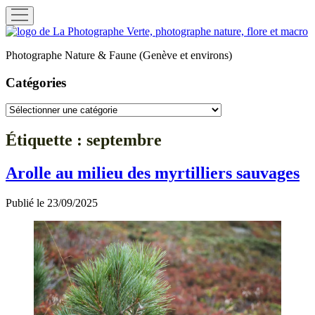
ouvrir
menu
La
Photographe
Photographe Nature & Faune (Genève et environs)
Verte
Catégories
Catégories
Étiquette :
septembre
Arolle au milieu des myrtilliers sauvages
Publié le 23/09/2025