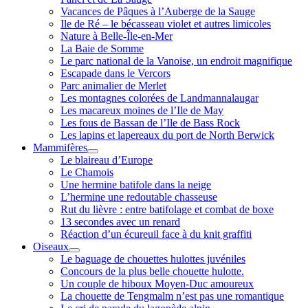
Vacances de Pâques à l’Auberge de la Sauge
Ile de Ré – le bécasseau violet et autres limicoles
Nature à Belle-Île-en-Mer
La Baie de Somme
Le parc national de la Vanoise, un endroit magnifique
Escapade dans le Vercors
Parc animalier de Merlet
Les montagnes colorées de Landmannalaugar
Les macareux moines de l’Ile de May
Les fous de Bassan de l’Ile de Bass Rock
Les lapins et lapereaux du port de North Berwick
Mammifères
ouvrir
Le blaireau d’Europe
menu
Le Chamois
Une hermine batifole dans la neige
L’hermine une redoutable chasseuse
Rut du lièvre : entre batifolage et combat de boxe
13 secondes avec un renard
Réaction d’un écureuil face à du knit graffiti
Oiseaux
ouvrir
Le baguage de chouettes hulottes juvéniles
menu
Concours de la plus belle chouette hulotte.
Un couple de hiboux Moyen-Duc amoureux
La chouette de Tengmalm n’est pas une romantique