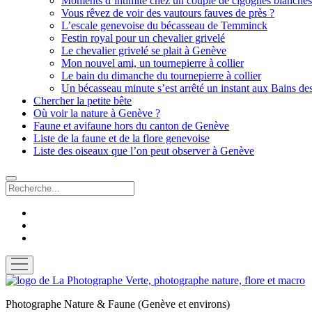
Moments d’intimité chez un couple de cigognes blanches
Vous rêvez de voir des vautours fauves de près ?
L’escale genevoise du bécasseau de Temminck
Festin royal pour un chevalier grivelé
Le chevalier grivelé se plait à Genève
Mon nouvel ami, un tournepierre à collier
Le bain du dimanche du tournepierre à collier
Un bécasseau minute s’est arrêté un instant aux Bains de
Chercher la petite bête
Où voir la nature à Genève ?
Faune et avifaune hors du canton de Genève
Liste de la faune et de la flore genevoise
Liste des oiseaux que l’on peut observer à Genève
Recherche
facebook
instagram
email
ouvrir
menu
La
Photographe
Photographe Nature & Faune (Genève et environs)
Verte