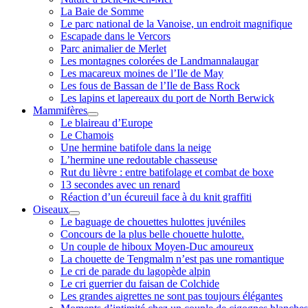
La Baie de Somme
Le parc national de la Vanoise, un endroit magnifique
Escapade dans le Vercors
Parc animalier de Merlet
Les montagnes colorées de Landmannalaugar
Les macareux moines de l’Ile de May
Les fous de Bassan de l’Ile de Bass Rock
Les lapins et lapereaux du port de North Berwick
Mammifères
ouvrir
Le blaireau d’Europe
menu
Le Chamois
Une hermine batifole dans la neige
L’hermine une redoutable chasseuse
Rut du lièvre : entre batifolage et combat de boxe
13 secondes avec un renard
Réaction d’un écureuil face à du knit graffiti
Oiseaux
ouvrir
Le baguage de chouettes hulottes juvéniles
menu
Concours de la plus belle chouette hulotte.
Un couple de hiboux Moyen-Duc amoureux
La chouette de Tengmalm n’est pas une romantique
Le cri de parade du lagopède alpin
Le cri guerrier du faisan de Colchide
Les grandes aigrettes ne sont pas toujours élégantes