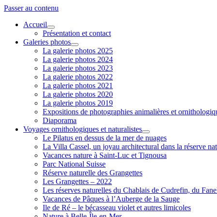
Passer au contenu
Accueil
ouvrir
Présentation et contact
menu
Galeries photos
ouvrir
La galerie photos 2025
menu
La galerie photos 2024
La galerie photos 2023
La galerie photos 2022
La galerie photos 2021
La galerie photos 2020
La galerie photos 2019
Expositions de photographies animalières et ornithologi
Diaporama
Voyages ornithologiques et naturalistes
ouvrir
Le Pilatus en dessus de la mer de nuages
menu
La Villa Cassel, un joyau architectural dans la réserve nat
Vacances nature à Saint-Luc et Tignousa
Parc National Suisse
Réserve naturelle des Grangettes
Les Grangettes – 2022
Les réserves naturelles du Chablais de Cudrefin, du Fane
Vacances de Pâques à l’Auberge de la Sauge
Ile de Ré – le bécasseau violet et autres limicoles
Nature à Belle-Île-en-Mer