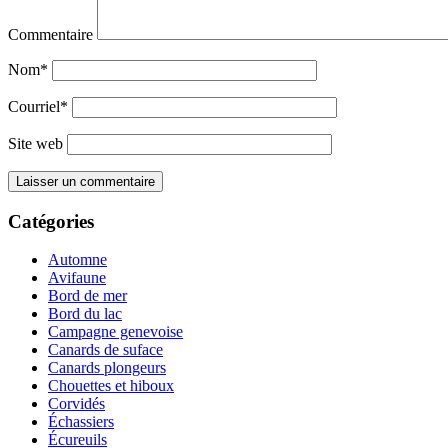
Commentaire
Nom*
Courriel*
Site web
Catégories
Automne
Avifaune
Bord de mer
Bord du lac
Campagne genevoise
Canards de suface
Canards plongeurs
Chouettes et hiboux
Corvidés
Échassiers
Écureuils