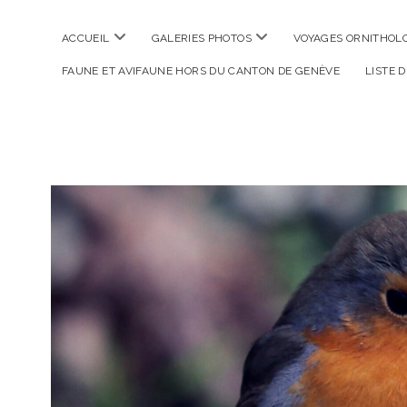
ouvrir
ouvrir
ACCUEIL
GALERIES PHOTOS
VOYAGES ORNITHOLO
menu
menu
FAUNE ET AVIFAUNE HORS DU CANTON DE GENÈVE
LISTE 
La
Photographe
Verte