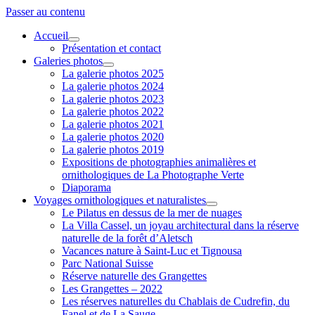
Passer au contenu
Accueil
ouvrir
Présentation et contact
menu
Galeries photos
ouvrir
La galerie photos 2025
menu
La galerie photos 2024
La galerie photos 2023
La galerie photos 2022
La galerie photos 2021
La galerie photos 2020
La galerie photos 2019
Expositions de photographies animalières et
ornithologiques de La Photographe Verte
Diaporama
Voyages ornithologiques et naturalistes
ouvrir
Le Pilatus en dessus de la mer de nuages
menu
La Villa Cassel, un joyau architectural dans la réserve
naturelle de la forêt d’Aletsch
Vacances nature à Saint-Luc et Tignousa
Parc National Suisse
Réserve naturelle des Grangettes
Les Grangettes – 2022
Les réserves naturelles du Chablais de Cudrefin, du
Fanel et de La Sauge