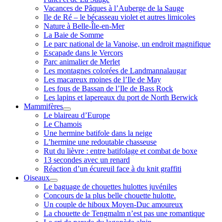
Vacances de Pâques à l’Auberge de la Sauge
Ile de Ré – le bécasseau violet et autres limicoles
Nature à Belle-Île-en-Mer
La Baie de Somme
Le parc national de la Vanoise, un endroit magnifique
Escapade dans le Vercors
Parc animalier de Merlet
Les montagnes colorées de Landmannalaugar
Les macareux moines de l’Ile de May
Les fous de Bassan de l’Ile de Bass Rock
Les lapins et lapereaux du port de North Berwick
Mammifères
ouvrir
Le blaireau d’Europe
menu
Le Chamois
Une hermine batifole dans la neige
L’hermine une redoutable chasseuse
Rut du lièvre : entre batifolage et combat de boxe
13 secondes avec un renard
Réaction d’un écureuil face à du knit graffiti
Oiseaux
ouvrir
Le baguage de chouettes hulottes juvéniles
menu
Concours de la plus belle chouette hulotte.
Un couple de hiboux Moyen-Duc amoureux
La chouette de Tengmalm n’est pas une romantique