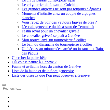
Le cri de parade du lagopède alpin
Le cri guerrier du faisan de Colchide
Les grandes aigrettes ne sont pas toujours élégantes
Moments d’intimité chez un couple de cigognes
blanches
Vous rêvez de voir des vautours fauves de près ?
L’escale genevoise du bécasseau de Temminck
Festin royal pour un chevalier grivelé
Le chevalier grivelé se plait à Genève
Mon nouvel ami, un tournepierre à collier
Le bain du dimanche du tournepierre à collier
Un bécasseau minute s’est arrêté un instant aux Bains
des Pâquis
Chercher la petite bête
Où voir la nature à Genève ?
Faune et avifaune hors du canton de Genève
Liste de la faune et de la flore genevoise
Liste des oiseaux que l’on peut observer à Genève
Recherche
facebook
instagram
email