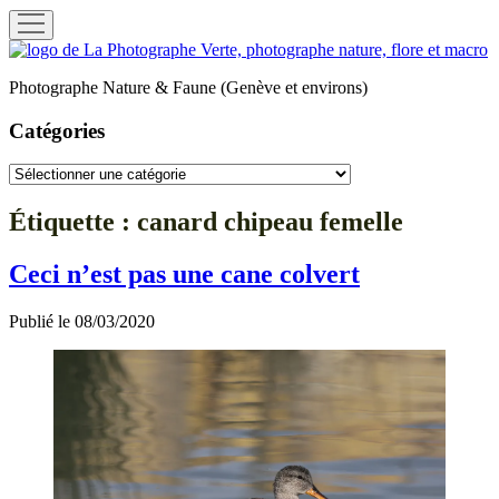
ouvrir
menu
La
Photographe
Photographe Nature & Faune (Genève et environs)
Verte
Catégories
Catégories
Étiquette :
canard chipeau femelle
Ceci n’est pas une cane colvert
Publié le 08/03/2020