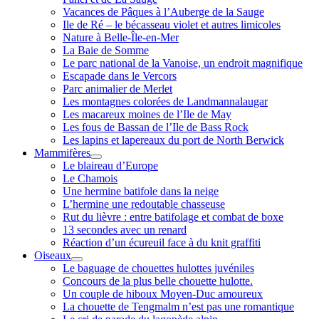
Vacances de Pâques à l’Auberge de la Sauge
Ile de Ré – le bécasseau violet et autres limicoles
Nature à Belle-Île-en-Mer
La Baie de Somme
Le parc national de la Vanoise, un endroit magnifique
Escapade dans le Vercors
Parc animalier de Merlet
Les montagnes colorées de Landmannalaugar
Les macareux moines de l’Ile de May
Les fous de Bassan de l’Ile de Bass Rock
Les lapins et lapereaux du port de North Berwick
Mammifères
ouvrir
Le blaireau d’Europe
menu
Le Chamois
Une hermine batifole dans la neige
L’hermine une redoutable chasseuse
Rut du lièvre : entre batifolage et combat de boxe
13 secondes avec un renard
Réaction d’un écureuil face à du knit graffiti
Oiseaux
ouvrir
Le baguage de chouettes hulottes juvéniles
menu
Concours de la plus belle chouette hulotte.
Un couple de hiboux Moyen-Duc amoureux
La chouette de Tengmalm n’est pas une romantique