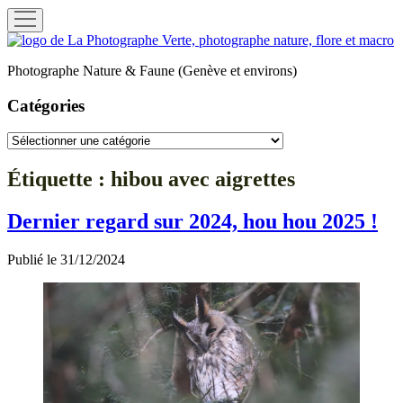
ouvrir
menu
La
Photographe
Photographe Nature & Faune (Genève et environs)
Verte
Catégories
Catégories
Étiquette :
hibou avec aigrettes
Dernier regard sur 2024, hou hou 2025 !
Publié le 31/12/2024