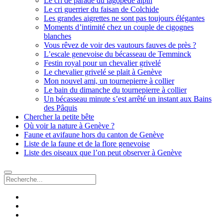
Le cri de parade du lagopède alpin
Le cri guerrier du faisan de Colchide
Les grandes aigrettes ne sont pas toujours élégantes
Moments d’intimité chez un couple de cigognes
blanches
Vous rêvez de voir des vautours fauves de près ?
L’escale genevoise du bécasseau de Temminck
Festin royal pour un chevalier grivelé
Le chevalier grivelé se plait à Genève
Mon nouvel ami, un tournepierre à collier
Le bain du dimanche du tournepierre à collier
Un bécasseau minute s’est arrêté un instant aux Bains
des Pâquis
Chercher la petite bête
Où voir la nature à Genève ?
Faune et avifaune hors du canton de Genève
Liste de la faune et de la flore genevoise
Liste des oiseaux que l’on peut observer à Genève
Recherche
facebook
instagram
email