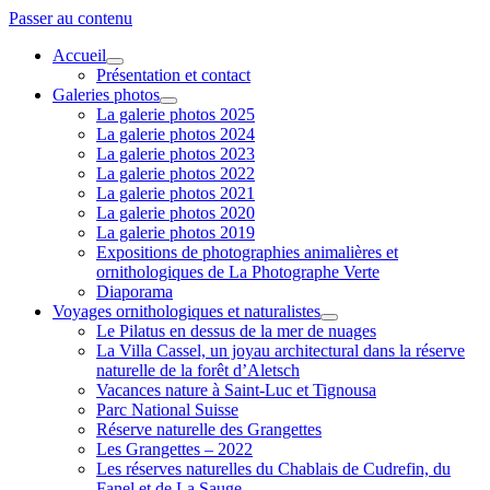
Passer au contenu
Accueil
ouvrir
Présentation et contact
menu
Galeries photos
ouvrir
La galerie photos 2025
menu
La galerie photos 2024
La galerie photos 2023
La galerie photos 2022
La galerie photos 2021
La galerie photos 2020
La galerie photos 2019
Expositions de photographies animalières et
ornithologiques de La Photographe Verte
Diaporama
Voyages ornithologiques et naturalistes
ouvrir
Le Pilatus en dessus de la mer de nuages
menu
La Villa Cassel, un joyau architectural dans la réserve
naturelle de la forêt d’Aletsch
Vacances nature à Saint-Luc et Tignousa
Parc National Suisse
Réserve naturelle des Grangettes
Les Grangettes – 2022
Les réserves naturelles du Chablais de Cudrefin, du
Fanel et de La Sauge