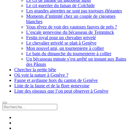
Le cri de parade du lagopède alpin
Le cri guerrier du faisan de Colchide
Les grandes aigrettes ne sont pas toujours élégantes
Moments d’intimité chez un couple de cigognes
blanches
Vous rêvez de voir des vautours fauves de près ?
L’escale genevoise du bécasseau de Temminck
Festin royal pour un chevalier grivelé
Le chevalier grivelé se plait à Genève
Mon nouvel ami, un tournepierre à collier
Le bain du dimanche du tournepierre à collier
Un bécasseau minute s’est arrêté un instant aux Bains
des Pâquis
Chercher la petite bête
Où voir la nature à Genève ?
Faune et avifaune hors du canton de Genève
Liste de la faune et de la flore genevoise
Liste des oiseaux que l’on peut observer à Genève
Recherche
facebook
instagram
email