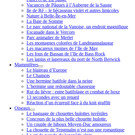
Vacances de Pâques à l’Auberge de la Sauge
Ile de Ré – le bécasseau violet et autres limicoles
Nature à Belle-Île-en-Mer
La Baie de Somme
Le parc national de la Vanoise, un endroit magnifique
Escapade dans le Vercors
Parc animalier de Merlet
Les montagnes colorées de Landmannalaugar
Les macareux moines de l’Ile de May
Les fous de Bassan de l’Ile de Bass Rock
Les lapins et lapereaux du port de North Berwick
Mammifères
ouvrir
Le blaireau d’Europe
menu
Le Chamois
Une hermine batifole dans la neige
L’hermine une redoutable chasseuse
Rut du lièvre : entre batifolage et combat de boxe
13 secondes avec un renard
Réaction d’un écureuil face à du knit graffiti
Oiseaux
ouvrir
Le baguage de chouettes hulottes juvéniles
menu
Concours de la plus belle chouette hulotte.
Un couple de hiboux Moyen-Duc amoureux
La chouette de Tengmalm n’est pas une romantique