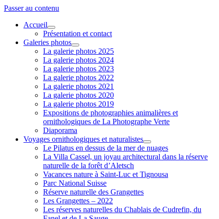
Passer au contenu
Accueil
ouvrir
Présentation et contact
menu
Galeries photos
ouvrir
La galerie photos 2025
menu
La galerie photos 2024
La galerie photos 2023
La galerie photos 2022
La galerie photos 2021
La galerie photos 2020
La galerie photos 2019
Expositions de photographies animalières et
ornithologiques de La Photographe Verte
Diaporama
Voyages ornithologiques et naturalistes
ouvrir
Le Pilatus en dessus de la mer de nuages
menu
La Villa Cassel, un joyau architectural dans la réserve
naturelle de la forêt d’Aletsch
Vacances nature à Saint-Luc et Tignousa
Parc National Suisse
Réserve naturelle des Grangettes
Les Grangettes – 2022
Les réserves naturelles du Chablais de Cudrefin, du
Fanel et de La Sauge