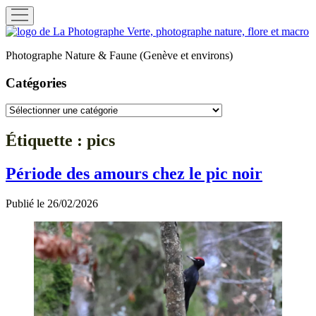
ouvrir
menu
La
Photographe
Photographe Nature & Faune (Genève et environs)
Verte
Catégories
Catégories
Étiquette :
pics
Période des amours chez le pic noir
Publié le 26/02/2026