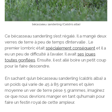
bécasseau sanderling (Calidris alba)
Ce bécasseau sanderling s’est régalé. Il a mangé deux
verres de terre à peu de temps d’intervalle . Le
premier lombric était
spécialement conséquent
et il a
eu un peu de difficulté à l’avaler. Il avait
ses joues
toutes gonflées
. Ensuite, il est allé boire un petit coup
pour le faire descendre.
En sachant qu’un bécasseau sanderling (caldris alba) a
un poids qui varie de 45 à 85 grammes et qu’en
moyenne un ver de terre pèse 5 grammes, imaginez
ce que nous devrions manger en tant qu’humain pour
faire un festin royal de cette ampleur.