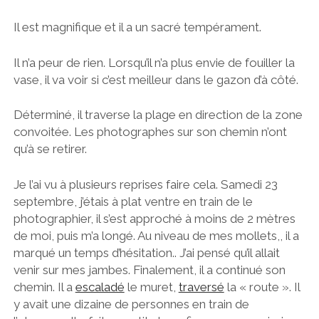
Il est magnifique et il a un sacré tempérament.
Il n’a peur de rien. Lorsqu’il n’a plus envie de fouiller la
vase, il va voir si c’est meilleur dans le gazon d’à côté.
Déterminé, il traverse la plage en direction de la zone
convoitée. Les photographes sur son chemin n’ont
qu’à se retirer.
Je l’ai vu à plusieurs reprises faire cela. Samedi 23
septembre, j’étais à plat ventre en train de le
photographier, il s’est approché à moins de 2 mètres
de moi, puis m’a longé. Au niveau de mes mollets,, il a
marqué un temps d’hésitation.. J’ai pensé qu’il allait
venir sur mes jambes. Finalement, il a continué son
chemin. Il a
escaladé
le muret,
traversé
la « route ». Il
y avait une dizaine de personnes en train de