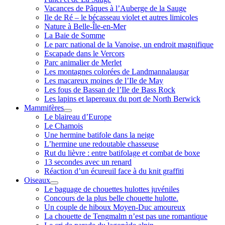
Vacances de Pâques à l’Auberge de la Sauge
Ile de Ré – le bécasseau violet et autres limicoles
Nature à Belle-Île-en-Mer
La Baie de Somme
Le parc national de la Vanoise, un endroit magnifique
Escapade dans le Vercors
Parc animalier de Merlet
Les montagnes colorées de Landmannalaugar
Les macareux moines de l’Ile de May
Les fous de Bassan de l’Ile de Bass Rock
Les lapins et lapereaux du port de North Berwick
Mammifères
ouvrir
Le blaireau d’Europe
menu
Le Chamois
Une hermine batifole dans la neige
L’hermine une redoutable chasseuse
Rut du lièvre : entre batifolage et combat de boxe
13 secondes avec un renard
Réaction d’un écureuil face à du knit graffiti
Oiseaux
ouvrir
Le baguage de chouettes hulottes juvéniles
menu
Concours de la plus belle chouette hulotte.
Un couple de hiboux Moyen-Duc amoureux
La chouette de Tengmalm n’est pas une romantique