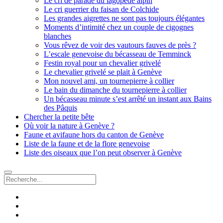
Le cri de parade du lagopède alpin
Le cri guerrier du faisan de Colchide
Les grandes aigrettes ne sont pas toujours élégantes
Moments d’intimité chez un couple de cigognes
blanches
Vous rêvez de voir des vautours fauves de près ?
L’escale genevoise du bécasseau de Temminck
Festin royal pour un chevalier grivelé
Le chevalier grivelé se plait à Genève
Mon nouvel ami, un tournepierre à collier
Le bain du dimanche du tournepierre à collier
Un bécasseau minute s’est arrêté un instant aux Bains
des Pâquis
Chercher la petite bête
Où voir la nature à Genève ?
Faune et avifaune hors du canton de Genève
Liste de la faune et de la flore genevoise
Liste des oiseaux que l’on peut observer à Genève
Recherche
facebook
instagram
email