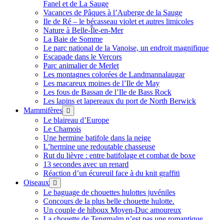
Fanel et de La Sauge
Vacances de Pâques à l’Auberge de la Sauge
Ile de Ré – le bécasseau violet et autres limicoles
Nature à Belle-Île-en-Mer
La Baie de Somme
Le parc national de la Vanoise, un endroit magnifique
Escapade dans le Vercors
Parc animalier de Merlet
Les montagnes colorées de Landmannalaugar
Les macareux moines de l’Ile de May
Les fous de Bassan de l’Ile de Bass Rock
Les lapins et lapereaux du port de North Berwick
Mammifères
ouvrir
menu
Le blaireau d’Europe
Le Chamois
Une hermine batifole dans la neige
L’hermine une redoutable chasseuse
Rut du lièvre : entre batifolage et combat de boxe
13 secondes avec un renard
Réaction d’un écureuil face à du knit graffiti
Oiseaux
ouvrir
menu
Le baguage de chouettes hulottes juvéniles
Concours de la plus belle chouette hulotte.
Un couple de hiboux Moyen-Duc amoureux
La chouette de Tengmalm n’est pas une romantique