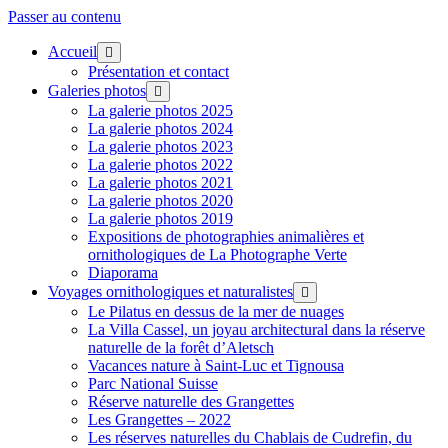
Passer au contenu
Accueil
ouvrir
menu
Présentation et contact
Galeries photos
ouvrir
menu
La galerie photos 2025
La galerie photos 2024
La galerie photos 2023
La galerie photos 2022
La galerie photos 2021
La galerie photos 2020
La galerie photos 2019
Expositions de photographies animalières et
ornithologiques de La Photographe Verte
Diaporama
Voyages ornithologiques et naturalistes
ouvrir
menu
Le Pilatus en dessus de la mer de nuages
La Villa Cassel, un joyau architectural dans la réserve
naturelle de la forêt d’Aletsch
Vacances nature à Saint-Luc et Tignousa
Parc National Suisse
Réserve naturelle des Grangettes
Les Grangettes – 2022
Les réserves naturelles du Chablais de Cudrefin, du