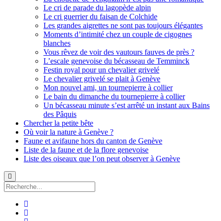
Le cri de parade du lagopède alpin
Le cri guerrier du faisan de Colchide
Les grandes aigrettes ne sont pas toujours élégantes
Moments d’intimité chez un couple de cigognes
blanches
Vous rêvez de voir des vautours fauves de près ?
L’escale genevoise du bécasseau de Temminck
Festin royal pour un chevalier grivelé
Le chevalier grivelé se plait à Genève
Mon nouvel ami, un tournepierre à collier
Le bain du dimanche du tournepierre à collier
Un bécasseau minute s’est arrêté un instant aux Bains
des Pâquis
Chercher la petite bête
Où voir la nature à Genève ?
Faune et avifaune hors du canton de Genève
Liste de la faune et de la flore genevoise
Liste des oiseaux que l’on peut observer à Genève
Recherche
facebook
instagram