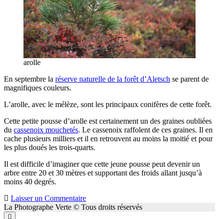
arolle
En septembre la
réserve naturelle de la forêt d’Aletsch
se parent de
magnifiques couleurs.
L’arolle, avec le mélèze, sont les principaux conifères de cette forêt.
Cette petite pousse d’arolle est certainement un des graines oubliées
du
cassenoix mouchetés
. Le cassenoix raffolent de ces graines. Il en
cache plusieurs milliers et il en retrouvent au moins la moitié et pour
les plus doués les trois-quarts.
Il est difficile d’imaginer que cette jeune pousse peut devenir un
arbre entre 20 et 30 mètres et supportant des froids allant jusqu’à
moins 40 degrés.
Laisser un Commentaire
La Photographe Verte © Tous droits réservés
Défilement