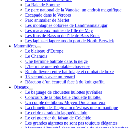
La Baie de Somme
Le parc national de la Vanoise, un endroit magnifique
Escapade dans le Vercors
Parc animalier de Merlet
Les montagnes colorées de Landmannalaugar
Les macareux moines de l’Ile de May
Les fous de Bassan de l’Ile de Bass Rock
Les lapins et lapereaux du port de North Berwick
Mammifères
ouvrir
Le blaireau d’Europe
menu
Le Chamois
Une hermine batifole dans la neige
L’hermine une redoutable chasseuse
Rut du lièvre : entre batifolage et combat de boxe
13 secondes avec un renard
Réaction d’un écureuil face à du knit graffiti
Oiseaux
ouvrir
Le baguage de chouettes hulottes juvéniles
menu
Concours de la plus belle chouette hulotte.
Un couple de hiboux Moyen-Duc amoureux
La chouette de Tengmalm n’est pas une romantique
Le cri de parade du lagopède alpin
Le cri guerrier du faisan de Colchide
Les grandes aigrettes ne sont pas toujours élégantes