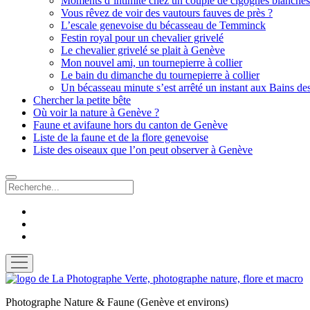
Moments d’intimité chez un couple de cigognes blanches
Vous rêvez de voir des vautours fauves de près ?
L’escale genevoise du bécasseau de Temminck
Festin royal pour un chevalier grivelé
Le chevalier grivelé se plait à Genève
Mon nouvel ami, un tournepierre à collier
Le bain du dimanche du tournepierre à collier
Un bécasseau minute s’est arrêté un instant aux Bains de
Chercher la petite bête
Où voir la nature à Genève ?
Faune et avifaune hors du canton de Genève
Liste de la faune et de la flore genevoise
Liste des oiseaux que l’on peut observer à Genève
Recherche
facebook
instagram
email
ouvrir
menu
La
Photographe
Photographe Nature & Faune (Genève et environs)
Verte