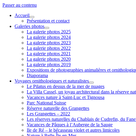
Passer au contenu
Accueil
ouvrir
Présentation et contact
menu
Galeries photos
ouvrir
La galerie photos 2025
menu
La galerie photos 2024
La galerie photos 2023
La galerie photos 2022
La galerie photos 2021
La galerie photos 2020
La galerie photos 2019
Expositions de photographies animalières et ornithologi
Diaporama
Voyages ornithologiques et naturalistes
ouvrir
Le Pilatus en dessus de la mer de nuages
menu
La Villa Cassel, un joyau architectural dans la réserve nat
Vacances nature à Saint-Luc et Tignousa
Parc National Suisse
Réserve naturelle des Grangettes
Les Grangettes – 2022
Les réserves naturelles du Chablais de Cudrefin, du Fane
Vacances de Pâques à l’Auberge de la Sauge
Ile de Ré – le bécasseau violet et autres limicoles
Nature à Belle-Île-en-Mer