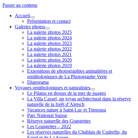
Passer au contenu
Accueil
ouvrir
Présentation et contact
menu
Galeries photos
ouvrir
La galerie photos 2025
menu
La galerie photos 2024
La galerie photos 2023
La galerie photos 2022
La galerie photos 2021
La galerie photos 2020
La galerie photos 2019
Expositions de photographies animalières et
ornithologiques de La Photographe Verte
Diaporama
Voyages ornithologiques et naturalistes
ouvrir
Le Pilatus en dessus de la mer de nuages
menu
La Villa Cassel, un joyau architectural dans la réserve
naturelle de la forêt d’Aletsch
Vacances nature à Saint-Luc et Tignousa
Parc National Suisse
Réserve naturelle des Grangettes
Les Grangettes – 2022
Les réserves naturelles du Chablais de Cudrefin, du
Fanel et de La Sauge