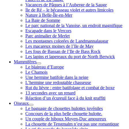
Vacances de Pâques à l’Auberge de la Sauge
Ile de Ré – le bécasseau violet et autres limicoles
Nature à Belle-Île-en-Mer
La Baie de Somme
Le parc national de la Vanoise, un endroit magnifique
Escapade dans le Vercors
Parc animalier de Merlet
Les montagnes colorées de Landmannalaugar
Les macareux moines de l’Ile de May
Les fous de Bassan de l’Ile de Bass Rock
Les lapins et lapereaux du port de North Berwick
Mammifères
ouvrir
Le blaireau d’Europe
menu
Le Chamois
Une hermine batifole dans la neige
L’hermine une redoutable chasseuse
Rut du lièvre : entre batifolage et combat de boxe
13 secondes avec un renard
Réaction d’un écureuil face à du knit graffiti
Oiseaux
ouvrir
Le baguage de chouettes hulottes juvéniles
menu
Concours de la plus belle chouette hulotte.
Un couple de hiboux Moyen-Duc amoureux
La chouette de Tengmalm n’est pas une romantique