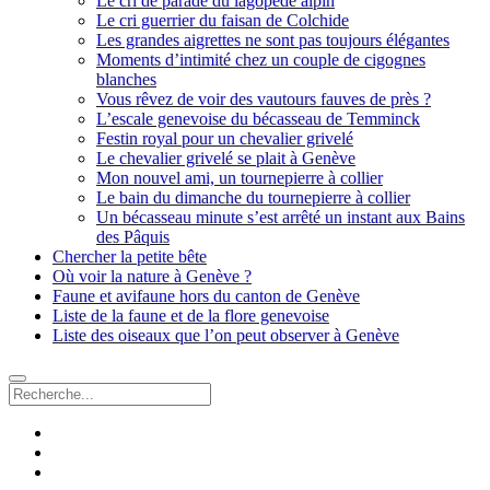
Le cri de parade du lagopède alpin
Le cri guerrier du faisan de Colchide
Les grandes aigrettes ne sont pas toujours élégantes
Moments d’intimité chez un couple de cigognes
blanches
Vous rêvez de voir des vautours fauves de près ?
L’escale genevoise du bécasseau de Temminck
Festin royal pour un chevalier grivelé
Le chevalier grivelé se plait à Genève
Mon nouvel ami, un tournepierre à collier
Le bain du dimanche du tournepierre à collier
Un bécasseau minute s’est arrêté un instant aux Bains
des Pâquis
Chercher la petite bête
Où voir la nature à Genève ?
Faune et avifaune hors du canton de Genève
Liste de la faune et de la flore genevoise
Liste des oiseaux que l’on peut observer à Genève
Recherche
facebook
instagram
email