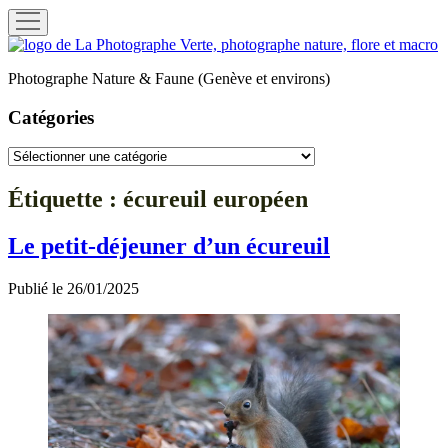
ouvrir
menu
La
Photographe
Photographe Nature & Faune (Genève et environs)
Verte
Catégories
Catégories
Étiquette :
écureuil européen
Le petit-déjeuner d’un écureuil
Publié le 26/01/2025