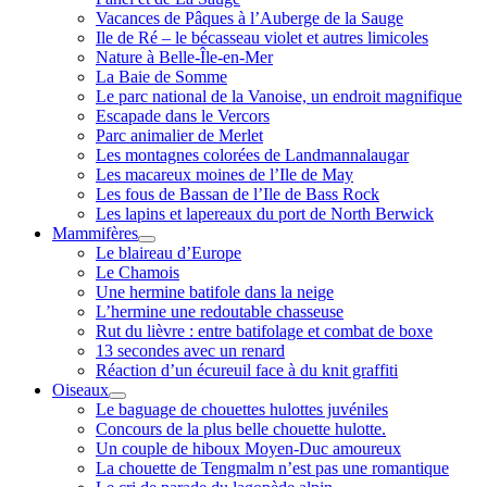
Vacances de Pâques à l’Auberge de la Sauge
Ile de Ré – le bécasseau violet et autres limicoles
Nature à Belle-Île-en-Mer
La Baie de Somme
Le parc national de la Vanoise, un endroit magnifique
Escapade dans le Vercors
Parc animalier de Merlet
Les montagnes colorées de Landmannalaugar
Les macareux moines de l’Ile de May
Les fous de Bassan de l’Ile de Bass Rock
Les lapins et lapereaux du port de North Berwick
Mammifères
ouvrir
Le blaireau d’Europe
menu
Le Chamois
Une hermine batifole dans la neige
L’hermine une redoutable chasseuse
Rut du lièvre : entre batifolage et combat de boxe
13 secondes avec un renard
Réaction d’un écureuil face à du knit graffiti
Oiseaux
ouvrir
Le baguage de chouettes hulottes juvéniles
menu
Concours de la plus belle chouette hulotte.
Un couple de hiboux Moyen-Duc amoureux
La chouette de Tengmalm n’est pas une romantique