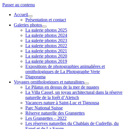
Passer au contenu
Accueil
ouvrir
Présentation et contact
menu
Galeries photos
ouvrir
La galerie photos 2025
menu
La galerie photos 2024
La galerie photos 2023
La galerie photos 2022
La galerie photos 2021
La galerie photos 2020
La galerie photos 2019
Expositions de photographies animalières et
ornithologiques de La Photographe Verte
Diaporama
Voyages ornithologiques et naturalistes
ouvrir
Le Pilatus en dessus de la mer de nuages
menu
La Villa Cassel, un joyau architectural dans la réserve
naturelle de la forêt d’Aletsch
Vacances nature à Saint-Luc et Tignousa
Parc National Suisse
Réserve naturelle des Grangettes
Les Grangettes – 2022
Les réserves naturelles du Chablais de Cudrefin, du
Fanel et de La Sauge