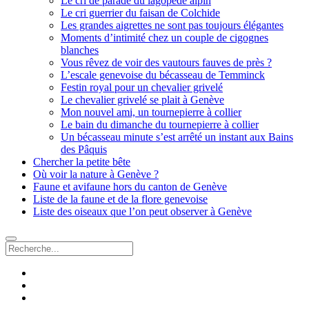
Le cri de parade du lagopède alpin
Le cri guerrier du faisan de Colchide
Les grandes aigrettes ne sont pas toujours élégantes
Moments d’intimité chez un couple de cigognes
blanches
Vous rêvez de voir des vautours fauves de près ?
L’escale genevoise du bécasseau de Temminck
Festin royal pour un chevalier grivelé
Le chevalier grivelé se plait à Genève
Mon nouvel ami, un tournepierre à collier
Le bain du dimanche du tournepierre à collier
Un bécasseau minute s’est arrêté un instant aux Bains
des Pâquis
Chercher la petite bête
Où voir la nature à Genève ?
Faune et avifaune hors du canton de Genève
Liste de la faune et de la flore genevoise
Liste des oiseaux que l’on peut observer à Genève
Recherche
facebook
instagram
email