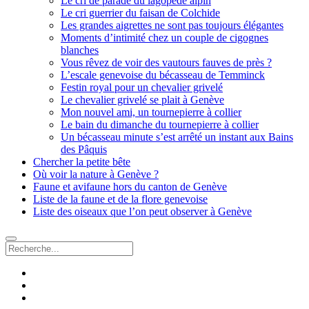
Le cri de parade du lagopède alpin
Le cri guerrier du faisan de Colchide
Les grandes aigrettes ne sont pas toujours élégantes
Moments d’intimité chez un couple de cigognes
blanches
Vous rêvez de voir des vautours fauves de près ?
L’escale genevoise du bécasseau de Temminck
Festin royal pour un chevalier grivelé
Le chevalier grivelé se plait à Genève
Mon nouvel ami, un tournepierre à collier
Le bain du dimanche du tournepierre à collier
Un bécasseau minute s’est arrêté un instant aux Bains
des Pâquis
Chercher la petite bête
Où voir la nature à Genève ?
Faune et avifaune hors du canton de Genève
Liste de la faune et de la flore genevoise
Liste des oiseaux que l’on peut observer à Genève
Recherche
facebook
instagram
email