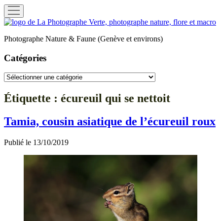
ouvrir
menu
La
Photographe
Photographe Nature & Faune (Genève et environs)
Verte
Catégories
Catégories
Étiquette :
écureuil qui se nettoit
Tamia, cousin asiatique de l’écureuil roux
Publié le 13/10/2019