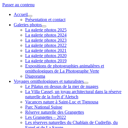
Passer au contenu
Accueil
ouvrir
Présentation et contact
menu
Galeries photos
ouvrir
La galerie photos 2025
menu
La galerie photos 2024
La galerie photos 2023
La galerie photos 2022
La galerie photos 2021
La galerie photos 2020
La galerie photos 2019
Expositions de photographies animalières et
ornithologiques de La Photographe Verte
Diaporama
Voyages ornithologiques et naturalistes
ouvrir
Le Pilatus en dessus de la mer de nuages
menu
La Villa Cassel, un joyau architectural dans la réserve
naturelle de la forêt d’Aletsch
Vacances nature à Saint-Luc et Tignousa
Parc National Suisse
Réserve naturelle des Grangettes
Les Grangettes – 2022
Les réserves naturelles du Chablais de Cudrefin, du
Fanel et de La Sauge