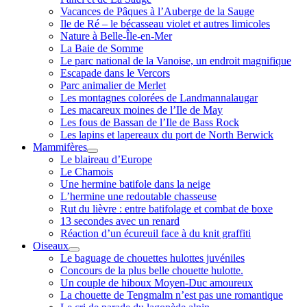
Vacances de Pâques à l’Auberge de la Sauge
Ile de Ré – le bécasseau violet et autres limicoles
Nature à Belle-Île-en-Mer
La Baie de Somme
Le parc national de la Vanoise, un endroit magnifique
Escapade dans le Vercors
Parc animalier de Merlet
Les montagnes colorées de Landmannalaugar
Les macareux moines de l’Ile de May
Les fous de Bassan de l’Ile de Bass Rock
Les lapins et lapereaux du port de North Berwick
Mammifères
ouvrir
Le blaireau d’Europe
menu
Le Chamois
Une hermine batifole dans la neige
L’hermine une redoutable chasseuse
Rut du lièvre : entre batifolage et combat de boxe
13 secondes avec un renard
Réaction d’un écureuil face à du knit graffiti
Oiseaux
ouvrir
Le baguage de chouettes hulottes juvéniles
menu
Concours de la plus belle chouette hulotte.
Un couple de hiboux Moyen-Duc amoureux
La chouette de Tengmalm n’est pas une romantique