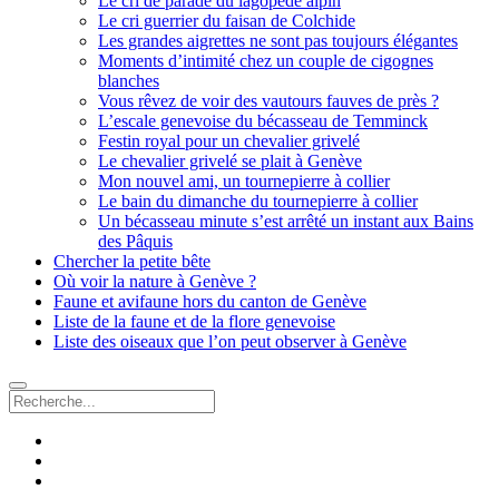
Le cri de parade du lagopède alpin
Le cri guerrier du faisan de Colchide
Les grandes aigrettes ne sont pas toujours élégantes
Moments d’intimité chez un couple de cigognes
blanches
Vous rêvez de voir des vautours fauves de près ?
L’escale genevoise du bécasseau de Temminck
Festin royal pour un chevalier grivelé
Le chevalier grivelé se plait à Genève
Mon nouvel ami, un tournepierre à collier
Le bain du dimanche du tournepierre à collier
Un bécasseau minute s’est arrêté un instant aux Bains
des Pâquis
Chercher la petite bête
Où voir la nature à Genève ?
Faune et avifaune hors du canton de Genève
Liste de la faune et de la flore genevoise
Liste des oiseaux que l’on peut observer à Genève
Recherche
facebook
instagram
email