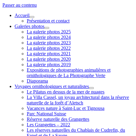
Passer au contenu
Accueil
ouvrir
Présentation et contact
menu
Galeries photos
ouvrir
La galerie photos 2025
menu
La galerie photos 2024
La galerie photos 2023
La galerie photos 2022
La galerie photos 2021
La galerie photos 2020
La galerie photos 2019
Expositions de photographies animalières et
ornithologiques de La Photographe Verte
Diaporama
Voyages ornithologiques et naturalistes
ouvrir
Le Pilatus en dessus de la mer de nuages
menu
La Villa Cassel, un joyau architectural dans la réserve
naturelle de la forêt d’Aletsch
Vacances nature à Saint-Luc et Tignousa
Parc National Suisse
Réserve naturelle des Grangettes
Les Grangettes – 2022
Les réserves naturelles du Chablais de Cudrefin, du
Fanel et de La Sauge