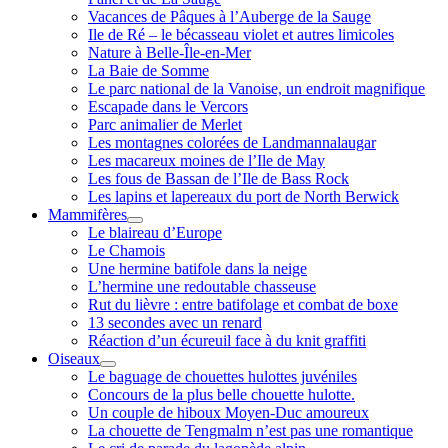
Vacances de Pâques à l’Auberge de la Sauge
Ile de Ré – le bécasseau violet et autres limicoles
Nature à Belle-Île-en-Mer
La Baie de Somme
Le parc national de la Vanoise, un endroit magnifique
Escapade dans le Vercors
Parc animalier de Merlet
Les montagnes colorées de Landmannalaugar
Les macareux moines de l’Ile de May
Les fous de Bassan de l’Ile de Bass Rock
Les lapins et lapereaux du port de North Berwick
Mammifères
ouvrir
Le blaireau d’Europe
menu
Le Chamois
Une hermine batifole dans la neige
L’hermine une redoutable chasseuse
Rut du lièvre : entre batifolage et combat de boxe
13 secondes avec un renard
Réaction d’un écureuil face à du knit graffiti
Oiseaux
ouvrir
Le baguage de chouettes hulottes juvéniles
menu
Concours de la plus belle chouette hulotte.
Un couple de hiboux Moyen-Duc amoureux
La chouette de Tengmalm n’est pas une romantique