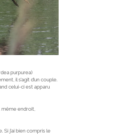
ardea purpurea)
nt, il s’agit d’un couple.
uand celui-ci est apparu
 au même endroit,
 Si j’ai bien compris le