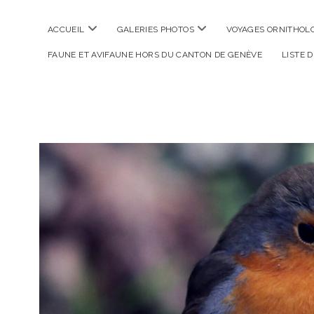
ouvrir
ouvrir
ACCUEIL
GALERIES PHOTOS
VOYAGES ORNITHOLO
menu
menu
FAUNE ET AVIFAUNE HORS DU CANTON DE GENÈVE
LISTE 
La
Photographe
Verte