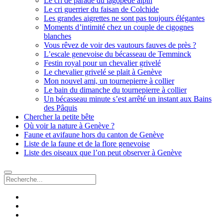
Le cri de parade du lagopède alpin
Le cri guerrier du faisan de Colchide
Les grandes aigrettes ne sont pas toujours élégantes
Moments d’intimité chez un couple de cigognes
blanches
Vous rêvez de voir des vautours fauves de près ?
L’escale genevoise du bécasseau de Temminck
Festin royal pour un chevalier grivelé
Le chevalier grivelé se plait à Genève
Mon nouvel ami, un tournepierre à collier
Le bain du dimanche du tournepierre à collier
Un bécasseau minute s’est arrêté un instant aux Bains
des Pâquis
Chercher la petite bête
Où voir la nature à Genève ?
Faune et avifaune hors du canton de Genève
Liste de la faune et de la flore genevoise
Liste des oiseaux que l’on peut observer à Genève
Recherche
facebook
instagram
email