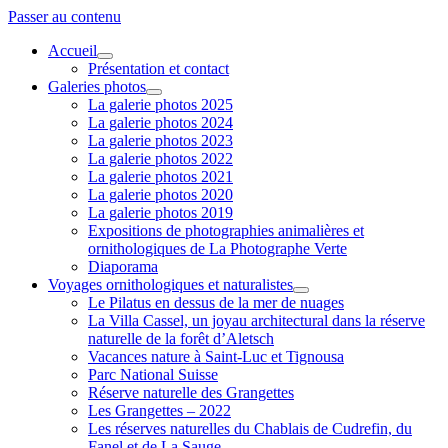
Passer au contenu
Accueil
ouvrir
Présentation et contact
menu
Galeries photos
ouvrir
La galerie photos 2025
menu
La galerie photos 2024
La galerie photos 2023
La galerie photos 2022
La galerie photos 2021
La galerie photos 2020
La galerie photos 2019
Expositions de photographies animalières et
ornithologiques de La Photographe Verte
Diaporama
Voyages ornithologiques et naturalistes
ouvrir
Le Pilatus en dessus de la mer de nuages
menu
La Villa Cassel, un joyau architectural dans la réserve
naturelle de la forêt d’Aletsch
Vacances nature à Saint-Luc et Tignousa
Parc National Suisse
Réserve naturelle des Grangettes
Les Grangettes – 2022
Les réserves naturelles du Chablais de Cudrefin, du
Fanel et de La Sauge