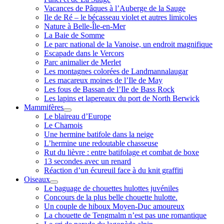
Vacances de Pâques à l’Auberge de la Sauge
Ile de Ré – le bécasseau violet et autres limicoles
Nature à Belle-Île-en-Mer
La Baie de Somme
Le parc national de la Vanoise, un endroit magnifique
Escapade dans le Vercors
Parc animalier de Merlet
Les montagnes colorées de Landmannalaugar
Les macareux moines de l’Ile de May
Les fous de Bassan de l’Ile de Bass Rock
Les lapins et lapereaux du port de North Berwick
Mammifères
ouvrir
Le blaireau d’Europe
menu
Le Chamois
Une hermine batifole dans la neige
L’hermine une redoutable chasseuse
Rut du lièvre : entre batifolage et combat de boxe
13 secondes avec un renard
Réaction d’un écureuil face à du knit graffiti
Oiseaux
ouvrir
Le baguage de chouettes hulottes juvéniles
menu
Concours de la plus belle chouette hulotte.
Un couple de hiboux Moyen-Duc amoureux
La chouette de Tengmalm n’est pas une romantique