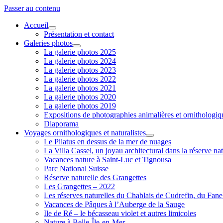
Passer au contenu
Accueil
ouvrir
Présentation et contact
menu
Galeries photos
ouvrir
La galerie photos 2025
menu
La galerie photos 2024
La galerie photos 2023
La galerie photos 2022
La galerie photos 2021
La galerie photos 2020
La galerie photos 2019
Expositions de photographies animalières et ornithologi
Diaporama
Voyages ornithologiques et naturalistes
ouvrir
Le Pilatus en dessus de la mer de nuages
menu
La Villa Cassel, un joyau architectural dans la réserve nat
Vacances nature à Saint-Luc et Tignousa
Parc National Suisse
Réserve naturelle des Grangettes
Les Grangettes – 2022
Les réserves naturelles du Chablais de Cudrefin, du Fane
Vacances de Pâques à l’Auberge de la Sauge
Ile de Ré – le bécasseau violet et autres limicoles
Nature à Belle-Île-en-Mer