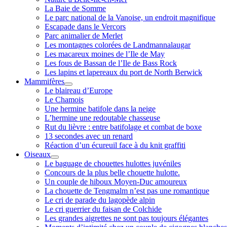
La Baie de Somme
Le parc national de la Vanoise, un endroit magnifique
Escapade dans le Vercors
Parc animalier de Merlet
Les montagnes colorées de Landmannalaugar
Les macareux moines de l’Ile de May
Les fous de Bassan de l’Ile de Bass Rock
Les lapins et lapereaux du port de North Berwick
Mammifères
ouvrir
Le blaireau d’Europe
menu
Le Chamois
Une hermine batifole dans la neige
L’hermine une redoutable chasseuse
Rut du lièvre : entre batifolage et combat de boxe
13 secondes avec un renard
Réaction d’un écureuil face à du knit graffiti
Oiseaux
ouvrir
Le baguage de chouettes hulottes juvéniles
menu
Concours de la plus belle chouette hulotte.
Un couple de hiboux Moyen-Duc amoureux
La chouette de Tengmalm n’est pas une romantique
Le cri de parade du lagopède alpin
Le cri guerrier du faisan de Colchide
Les grandes aigrettes ne sont pas toujours élégantes