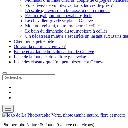
Moments d’intimité chez un couple de cigognes blanches
Vous rêvez de voir des vautours fauves de près ?
L’escale genevoise du bécasseau de Temminck
Festin royal pour un chevalier grivelé
Le chevalier grivelé se plait à Genève
Mon nouvel ami, un tournepierre à collier
Le bain du dimanche du tournepierre à collier
Un bécasseau minute s’est arrêté un instant aux Bains de
Chercher la petite bête
Où voir la nature à Genève ?
Faune et avifaune hors du canton de Genève
Liste de la faune et de la flore genevoise
Liste des oiseaux que l’on peut observer à Genève
Recherche
facebook
instagram
email
ouvrir
menu
La
Photographe
Photographe Nature & Faune (Genève et environs)
Verte