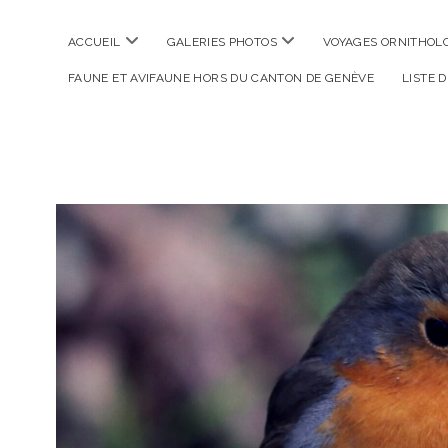
ouvrir
ouvrir
ACCUEIL
GALERIES PHOTOS
VOYAGES ORNITHOLO
menu
menu
FAUNE ET AVIFAUNE HORS DU CANTON DE GENÈVE
LISTE 
La
Photographe
Verte