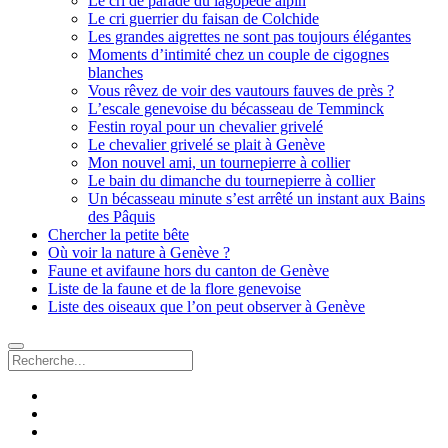
Le cri de parade du lagopède alpin
Le cri guerrier du faisan de Colchide
Les grandes aigrettes ne sont pas toujours élégantes
Moments d’intimité chez un couple de cigognes
blanches
Vous rêvez de voir des vautours fauves de près ?
L’escale genevoise du bécasseau de Temminck
Festin royal pour un chevalier grivelé
Le chevalier grivelé se plait à Genève
Mon nouvel ami, un tournepierre à collier
Le bain du dimanche du tournepierre à collier
Un bécasseau minute s’est arrêté un instant aux Bains
des Pâquis
Chercher la petite bête
Où voir la nature à Genève ?
Faune et avifaune hors du canton de Genève
Liste de la faune et de la flore genevoise
Liste des oiseaux que l’on peut observer à Genève
Recherche
facebook
instagram
email