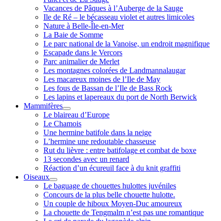
Vacances de Pâques à l’Auberge de la Sauge
Ile de Ré – le bécasseau violet et autres limicoles
Nature à Belle-Île-en-Mer
La Baie de Somme
Le parc national de la Vanoise, un endroit magnifique
Escapade dans le Vercors
Parc animalier de Merlet
Les montagnes colorées de Landmannalaugar
Les macareux moines de l’Ile de May
Les fous de Bassan de l’Ile de Bass Rock
Les lapins et lapereaux du port de North Berwick
Mammifères
ouvrir
Le blaireau d’Europe
menu
Le Chamois
Une hermine batifole dans la neige
L’hermine une redoutable chasseuse
Rut du lièvre : entre batifolage et combat de boxe
13 secondes avec un renard
Réaction d’un écureuil face à du knit graffiti
Oiseaux
ouvrir
Le baguage de chouettes hulottes juvéniles
menu
Concours de la plus belle chouette hulotte.
Un couple de hiboux Moyen-Duc amoureux
La chouette de Tengmalm n’est pas une romantique