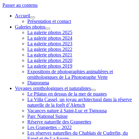
Passer au contenu
Accueil
ouvrir
Présentation et contact
menu
Galeries photos
ouvrir
La galerie photos 2025
menu
La galerie photos 2024
La galerie photos 2023
La galerie photos 2022
La galerie photos 2021
La galerie photos 2020
La galerie photos 2019
Expositions de photographies animalières et
ornithologiques de La Photographe Verte
Diaporama
Voyages ornithologiques et naturalistes
ouvrir
Le Pilatus en dessus de la mer de nuages
menu
La Villa Cassel, un joyau architectural dans la réserve
naturelle de la forêt d’Aletsch
Vacances nature à Saint-Luc et Tignousa
Parc National Suisse
Réserve naturelle des Grangettes
Les Grangettes – 2022
Les réserves naturelles du Chablais de Cudrefin, du
Fanel et de La Sauge