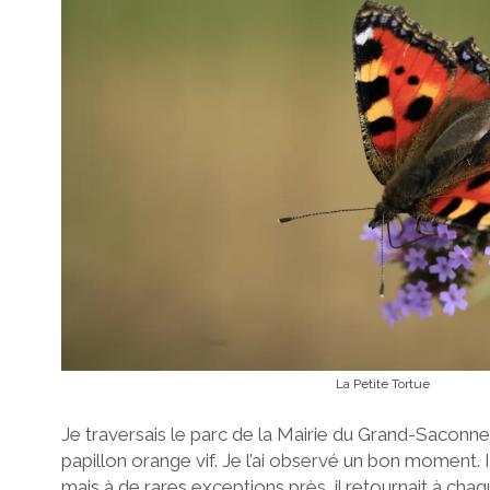
La Petite Tortue
Je traversais le parc de la Mairie du Grand-Saconne
papillon orange vif. Je l’ai observé un bon moment.
mais à de rares exceptions près, il retournait à chaqu