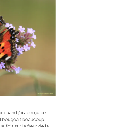
x quand j’ai aperçu ce
 Il bougeait beaucoup,
e fois sur la fleur de la