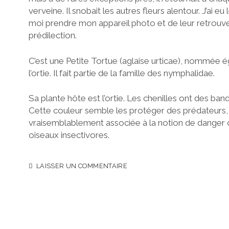
verveine. Il snobait les autres fleurs alentour. J’ai e
moi prendre mon appareil photo et de leur retrouve
prédilection.
C’est une Petite Tortue (aglaise urticae), nommée 
l’ortie. Il fait partie de la famille des nymphalidae.
Sa plante hôte est l’ortie. Les chenilles ont des band
Cette couleur semble les protéger des prédateurs,
vraisemblablement associée à la notion de danger ou
oiseaux insectivores.
LAISSER UN COMMENTAIRE