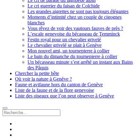
Le cri de parade du lagopède alpin
Le cri guerrier du faisan de Colchide
Les grandes aigrettes ne sont pas toujours élégantes
Moments d’intimité chez un couple de cigognes
blanches
Vous rêvez de voir des vautours fauves de près ?
L’escale genevoise du bécasseau de Temminck
Festin royal pour un chevalier grivelé
Le chevalier grivelé se plait à Genève
Mon nouvel ami, un tournepierre à collier
Le bain du dimanche du tournepierre à collier
Un bécasseau minute s’est arrêté un instant aux Bains
des Pâquis
Chercher la petite bête
Où voir la nature à Genève ?
Faune et avifaune hors du canton de Genève
Liste de la faune et de la flore genevoise
Liste des oiseaux que l’on peut observer à Genève
Recherche
facebook
instagram
email