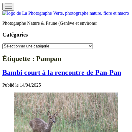
ouvrir
menu
La
Photographe
Photographe Nature & Faune (Genève et environs)
Verte
Catégories
Catégories
Étiquette :
Pampan
Bambi court à la rencontre de Pan-Pan
Publié le 14/04/2025