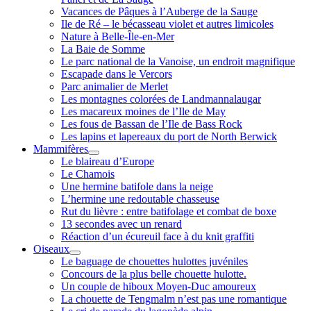
Vacances de Pâques à l’Auberge de la Sauge
Ile de Ré – le bécasseau violet et autres limicoles
Nature à Belle-Île-en-Mer
La Baie de Somme
Le parc national de la Vanoise, un endroit magnifique
Escapade dans le Vercors
Parc animalier de Merlet
Les montagnes colorées de Landmannalaugar
Les macareux moines de l’Ile de May
Les fous de Bassan de l’Ile de Bass Rock
Les lapins et lapereaux du port de North Berwick
Mammifères
ouvrir
Le blaireau d’Europe
menu
Le Chamois
Une hermine batifole dans la neige
L’hermine une redoutable chasseuse
Rut du lièvre : entre batifolage et combat de boxe
13 secondes avec un renard
Réaction d’un écureuil face à du knit graffiti
Oiseaux
ouvrir
Le baguage de chouettes hulottes juvéniles
menu
Concours de la plus belle chouette hulotte.
Un couple de hiboux Moyen-Duc amoureux
La chouette de Tengmalm n’est pas une romantique