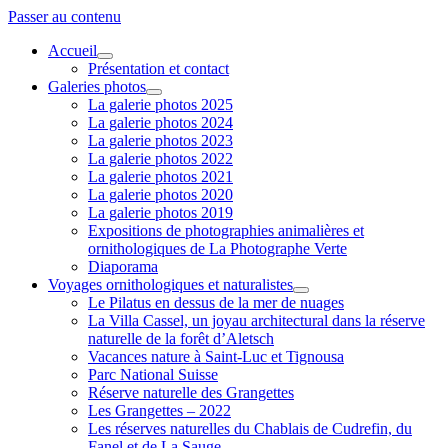
Passer au contenu
Accueil
ouvrir
Présentation et contact
menu
Galeries photos
ouvrir
La galerie photos 2025
menu
La galerie photos 2024
La galerie photos 2023
La galerie photos 2022
La galerie photos 2021
La galerie photos 2020
La galerie photos 2019
Expositions de photographies animalières et
ornithologiques de La Photographe Verte
Diaporama
Voyages ornithologiques et naturalistes
ouvrir
Le Pilatus en dessus de la mer de nuages
menu
La Villa Cassel, un joyau architectural dans la réserve
naturelle de la forêt d’Aletsch
Vacances nature à Saint-Luc et Tignousa
Parc National Suisse
Réserve naturelle des Grangettes
Les Grangettes – 2022
Les réserves naturelles du Chablais de Cudrefin, du
Fanel et de La Sauge