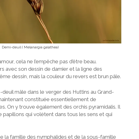
Demi-deuil ( Melanargia galathea)
amour, cela ne l’empêche pas d’être beau.
rs avec son dessin de damier et la ligne des
ême dessin, mais la couleur du revers est brun pâle.
-deuil mâle dans le verger des Huttins au Grand-
maintenant constituée essentiellement de
es. On y trouve également des orchis pyramidalis. Il
 papillons qui volètent dans tous les sens et qui
de la famille des nymphalides et de la sous-famille