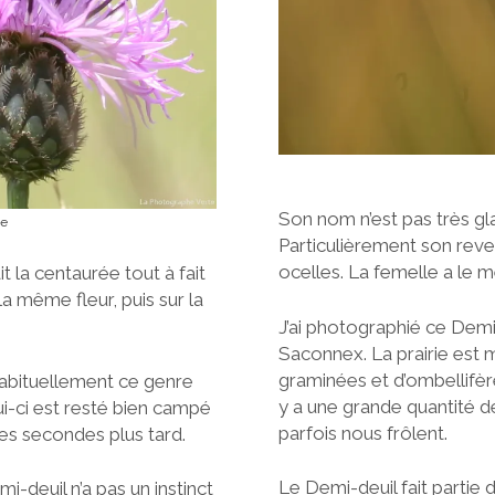
Son nom n’est pas très gl
ée
Particulièrement son reve
ocelles. La femelle a le m
t la centaurée tout à fait
 même fleur, puis sur la
J’ai photographié ce Demi
Saconnex. La prairie est 
graminées et d’ombellifèr
habituellement ce genre
y a une grande quantité de
ui-ci est resté bien campé
parfois nous frôlent.
ques secondes plus tard.
Le Demi-deuil fait partie 
i-deuil n’a pas un instinct