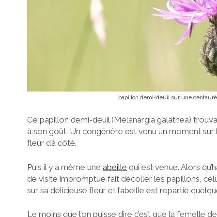
papillon demi-deuil sur une centaur
Ce papillon demi-deuil (Melanargia galathea) trouvai
à son goût. Un congénère est venu un moment sur la
fleur d’à côté.
Puis il y a même une
abeille
qui est venue. Alors qu’
de visite impromptue fait décoller les papillons, cel
sur sa délicieuse fleur et l’abeille est repartie quel
Le moins que l’on puisse dire c’est que la femelle dem