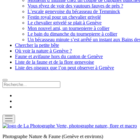
Moments d’intimité chez un couple de cigognes blanches
Vous rêvez de voir des vautours fauves de près ?
L’escale genevoise du bécasseau de Temminck
Festin royal pour un chevalier grivelé
Le chevalier grivelé se plait à Genève
Mon nouvel ami, un tournepierre à collier
Le bain du dimanche du tournepierre à collier
Un bécasseau minute s’est arrêté un instant aux Bains de
Chercher la petite bête
Où voir la nature à Genève ?
Faune et avifaune hors du canton de Genève
Liste de la faune et de la flore genevoise
Liste des oiseaux que l’on peut observer à Genève
Recherche
facebook
instagram
email
ouvrir
menu
La
Photographe
Photographe Nature & Faune (Genève et environs)
Verte