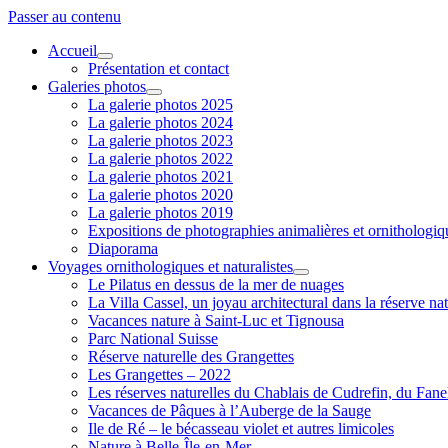
Passer au contenu
Accueil
ouvrir
Présentation et contact
menu
Galeries photos
ouvrir
La galerie photos 2025
menu
La galerie photos 2024
La galerie photos 2023
La galerie photos 2022
La galerie photos 2021
La galerie photos 2020
La galerie photos 2019
Expositions de photographies animalières et ornithologi
Diaporama
Voyages ornithologiques et naturalistes
ouvrir
Le Pilatus en dessus de la mer de nuages
menu
La Villa Cassel, un joyau architectural dans la réserve nat
Vacances nature à Saint-Luc et Tignousa
Parc National Suisse
Réserve naturelle des Grangettes
Les Grangettes – 2022
Les réserves naturelles du Chablais de Cudrefin, du Fane
Vacances de Pâques à l’Auberge de la Sauge
Ile de Ré – le bécasseau violet et autres limicoles
Nature à Belle-Île-en-Mer