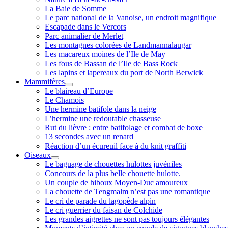
La Baie de Somme
Le parc national de la Vanoise, un endroit magnifique
Escapade dans le Vercors
Parc animalier de Merlet
Les montagnes colorées de Landmannalaugar
Les macareux moines de l’Ile de May
Les fous de Bassan de l’Ile de Bass Rock
Les lapins et lapereaux du port de North Berwick
Mammifères
ouvrir
Le blaireau d’Europe
menu
Le Chamois
Une hermine batifole dans la neige
L’hermine une redoutable chasseuse
Rut du lièvre : entre batifolage et combat de boxe
13 secondes avec un renard
Réaction d’un écureuil face à du knit graffiti
Oiseaux
ouvrir
Le baguage de chouettes hulottes juvéniles
menu
Concours de la plus belle chouette hulotte.
Un couple de hiboux Moyen-Duc amoureux
La chouette de Tengmalm n’est pas une romantique
Le cri de parade du lagopède alpin
Le cri guerrier du faisan de Colchide
Les grandes aigrettes ne sont pas toujours élégantes