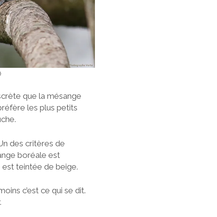
)
iscrète que la mésange
réfère les plus petits
uche.
Un des critères de
sange boréale est
est teintée de beige.
ns c’est ce qui se dit.
.