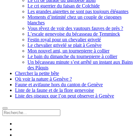
Le cri de parade du lagopède alpin
Le cri guerrier du faisan de Colchide
Les grandes aigrettes ne sont pas toujours élégantes
Moments d’intimité chez un couple de cigognes
blanches
Vous rêvez de voir des vautours fauves de près ?
L’escale genevoise du bécasseau de Temminck
Festin royal pour un chevalier grivelé
Le chevalier grivelé se plait à Genève
Mon nouvel ami, un tournepierre à collier
Le bain du dimanche du tournepierre à collier
Un bécasseau minute s’est arrêté un instant aux Bains
des Pâquis
Chercher la petite bête
Où voir la nature à Genève ?
Faune et avifaune hors du canton de Genève
Liste de la faune et de la flore genevoise
Liste des oiseaux que l’on peut observer à Genève
Recherche
facebook
instagram
email