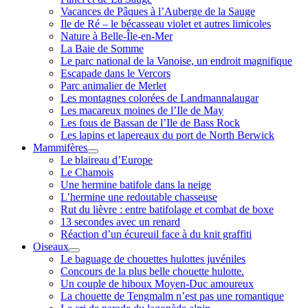
Vacances de Pâques à l’Auberge de la Sauge
Ile de Ré – le bécasseau violet et autres limicoles
Nature à Belle-Île-en-Mer
La Baie de Somme
Le parc national de la Vanoise, un endroit magnifique
Escapade dans le Vercors
Parc animalier de Merlet
Les montagnes colorées de Landmannalaugar
Les macareux moines de l’Ile de May
Les fous de Bassan de l’Ile de Bass Rock
Les lapins et lapereaux du port de North Berwick
Mammifères
ouvrir
Le blaireau d’Europe
menu
Le Chamois
Une hermine batifole dans la neige
L’hermine une redoutable chasseuse
Rut du lièvre : entre batifolage et combat de boxe
13 secondes avec un renard
Réaction d’un écureuil face à du knit graffiti
Oiseaux
ouvrir
Le baguage de chouettes hulottes juvéniles
menu
Concours de la plus belle chouette hulotte.
Un couple de hiboux Moyen-Duc amoureux
La chouette de Tengmalm n’est pas une romantique