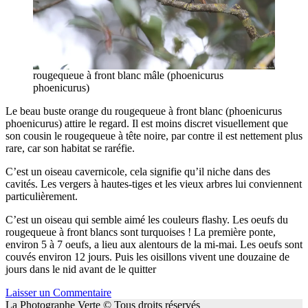
rougequeue à front blanc mâle (phoenicurus
phoenicurus)
Le beau buste orange du rougequeue à front blanc (phoenicurus
phoenicurus) attire le regard. Il est moins discret visuellement que
son cousin le rougequeue à tête noire, par contre il est nettement plus
rare, car son habitat se raréfie.
C’est un oiseau cavernicole, cela signifie qu’il niche dans des
cavités. Les vergers à hautes-tiges et les vieux arbres lui conviennent
particulièrement.
C’est un oiseau qui semble aimé les couleurs flashy. Les oeufs du
rougequeue à front blancs sont turquoises ! La première ponte,
environ 5 à 7 oeufs, a lieu aux alentours de la mi-mai. Les oeufs sont
couvés environ 12 jours. Puis les oisillons vivent une douzaine de
jours dans le nid avant de le quitter
Laisser un Commentaire
La Photographe Verte © Tous droits réservés