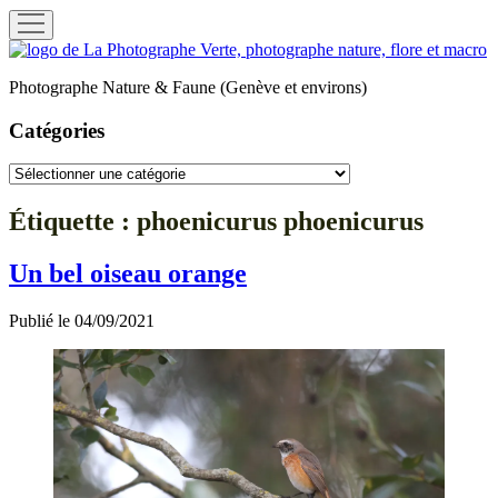
ouvrir
menu
La
Photographe
Photographe Nature & Faune (Genève et environs)
Verte
Catégories
Catégories
Étiquette :
phoenicurus phoenicurus
Un bel oiseau orange
Publié le 04/09/2021