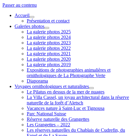
Passer au contenu
Accueil
ouvrir
Présentation et contact
menu
Galeries photos
ouvrir
La galerie photos 2025
menu
La galerie photos 2024
La galerie photos 2023
La galerie photos 2022
La galerie photos 2021
La galerie photos 2020
La galerie photos 2019
Expositions de photographies animalières et
ornithologiques de La Photographe Verte
Diaporama
Voyages ornithologiques et naturalistes
ouvrir
Le Pilatus en dessus de la mer de nuages
menu
La Villa Cassel, un joyau architectural dans la réserve
naturelle de la forêt d’Aletsch
Vacances nature à Saint-Luc et Tignousa
Parc National Suisse
Réserve naturelle des Grangettes
Les Grangettes – 2022
Les réserves naturelles du Chablais de Cudrefin, du
Fanel et de La Sauge