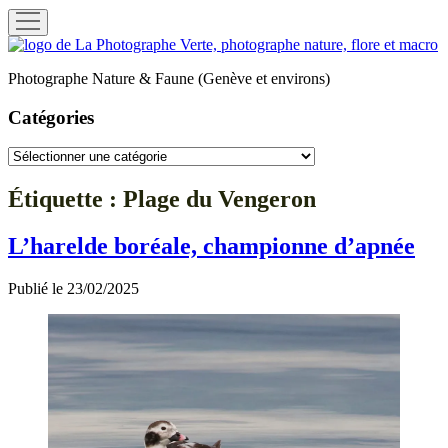
ouvrir
menu
La
Photographe
Photographe Nature & Faune (Genève et environs)
Verte
Catégories
Catégories
Étiquette :
Plage du Vengeron
L’harelde boréale, championne d’apnée
Publié le 23/02/2025