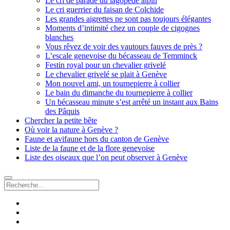
Le cri de parade du lagopède alpin
Le cri guerrier du faisan de Colchide
Les grandes aigrettes ne sont pas toujours élégantes
Moments d’intimité chez un couple de cigognes
blanches
Vous rêvez de voir des vautours fauves de près ?
L’escale genevoise du bécasseau de Temminck
Festin royal pour un chevalier grivelé
Le chevalier grivelé se plait à Genève
Mon nouvel ami, un tournepierre à collier
Le bain du dimanche du tournepierre à collier
Un bécasseau minute s’est arrêté un instant aux Bains
des Pâquis
Chercher la petite bête
Où voir la nature à Genève ?
Faune et avifaune hors du canton de Genève
Liste de la faune et de la flore genevoise
Liste des oiseaux que l’on peut observer à Genève
Recherche
facebook
instagram
email