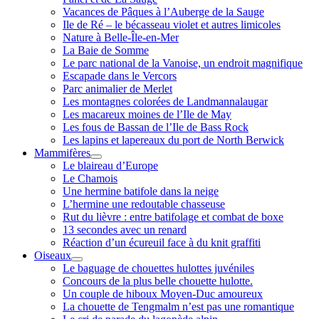
Vacances de Pâques à l’Auberge de la Sauge
Ile de Ré – le bécasseau violet et autres limicoles
Nature à Belle-Île-en-Mer
La Baie de Somme
Le parc national de la Vanoise, un endroit magnifique
Escapade dans le Vercors
Parc animalier de Merlet
Les montagnes colorées de Landmannalaugar
Les macareux moines de l’Ile de May
Les fous de Bassan de l’Ile de Bass Rock
Les lapins et lapereaux du port de North Berwick
Mammifères
ouvrir
Le blaireau d’Europe
menu
Le Chamois
Une hermine batifole dans la neige
L’hermine une redoutable chasseuse
Rut du lièvre : entre batifolage et combat de boxe
13 secondes avec un renard
Réaction d’un écureuil face à du knit graffiti
Oiseaux
ouvrir
Le baguage de chouettes hulottes juvéniles
menu
Concours de la plus belle chouette hulotte.
Un couple de hiboux Moyen-Duc amoureux
La chouette de Tengmalm n’est pas une romantique