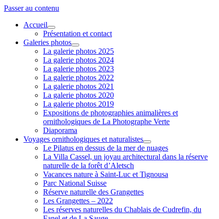
Passer au contenu
Accueil
ouvrir
Présentation et contact
menu
Galeries photos
ouvrir
La galerie photos 2025
menu
La galerie photos 2024
La galerie photos 2023
La galerie photos 2022
La galerie photos 2021
La galerie photos 2020
La galerie photos 2019
Expositions de photographies animalières et
ornithologiques de La Photographe Verte
Diaporama
Voyages ornithologiques et naturalistes
ouvrir
Le Pilatus en dessus de la mer de nuages
menu
La Villa Cassel, un joyau architectural dans la réserve
naturelle de la forêt d’Aletsch
Vacances nature à Saint-Luc et Tignousa
Parc National Suisse
Réserve naturelle des Grangettes
Les Grangettes – 2022
Les réserves naturelles du Chablais de Cudrefin, du
Fanel et de La Sauge