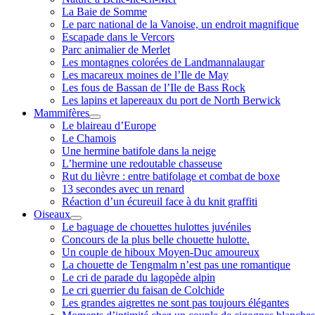
La Baie de Somme
Le parc national de la Vanoise, un endroit magnifique
Escapade dans le Vercors
Parc animalier de Merlet
Les montagnes colorées de Landmannalaugar
Les macareux moines de l’Ile de May
Les fous de Bassan de l’Ile de Bass Rock
Les lapins et lapereaux du port de North Berwick
Mammifères
ouvrir
Le blaireau d’Europe
menu
Le Chamois
Une hermine batifole dans la neige
L’hermine une redoutable chasseuse
Rut du lièvre : entre batifolage et combat de boxe
13 secondes avec un renard
Réaction d’un écureuil face à du knit graffiti
Oiseaux
ouvrir
Le baguage de chouettes hulottes juvéniles
menu
Concours de la plus belle chouette hulotte.
Un couple de hiboux Moyen-Duc amoureux
La chouette de Tengmalm n’est pas une romantique
Le cri de parade du lagopède alpin
Le cri guerrier du faisan de Colchide
Les grandes aigrettes ne sont pas toujours élégantes