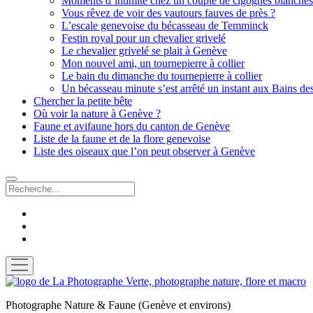
Moments d’intimité chez un couple de cigognes blanches
Vous rêvez de voir des vautours fauves de près ?
L’escale genevoise du bécasseau de Temminck
Festin royal pour un chevalier grivelé
Le chevalier grivelé se plait à Genève
Mon nouvel ami, un tournepierre à collier
Le bain du dimanche du tournepierre à collier
Un bécasseau minute s’est arrêté un instant aux Bains de
Chercher la petite bête
Où voir la nature à Genève ?
Faune et avifaune hors du canton de Genève
Liste de la faune et de la flore genevoise
Liste des oiseaux que l’on peut observer à Genève
Recherche
facebook
instagram
email
ouvrir
menu
La
Photographe
Photographe Nature & Faune (Genève et environs)
Verte