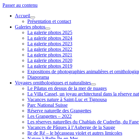
Passer au contenu
Accueil
ouvrir
Présentation et contact
menu
Galeries photos
ouvrir
La galerie photos 2025
menu
La galerie photos 2024
La galerie photos 2023
La galerie photos 2022
La galerie photos 2021
La galerie photos 2020
La galerie photos 2019
Expositions de photographies animalières et ornithologi
Diaporama
Voyages ornithologiques et naturalistes
ouvrir
Le Pilatus en dessus de la mer de nuages
menu
La Villa Cassel, un joyau architectural dans la réserve nat
Vacances nature à Saint-Luc et Tignousa
Parc National Suisse
Réserve naturelle des Grangettes
Les Grangettes – 2022
Les réserves naturelles du Chablais de Cudrefin, du Fane
Vacances de Pâques à l’Auberge de la Sauge
Ile de Ré – le bécasseau violet et autres limicoles
Nature à Belle-Île-en-Mer