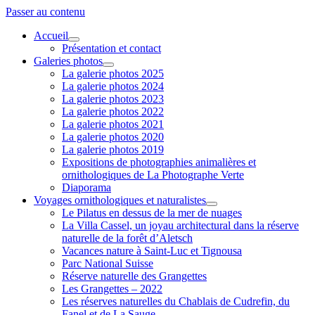
Passer au contenu
Accueil
ouvrir
Présentation et contact
menu
Galeries photos
ouvrir
La galerie photos 2025
menu
La galerie photos 2024
La galerie photos 2023
La galerie photos 2022
La galerie photos 2021
La galerie photos 2020
La galerie photos 2019
Expositions de photographies animalières et
ornithologiques de La Photographe Verte
Diaporama
Voyages ornithologiques et naturalistes
ouvrir
Le Pilatus en dessus de la mer de nuages
menu
La Villa Cassel, un joyau architectural dans la réserve
naturelle de la forêt d’Aletsch
Vacances nature à Saint-Luc et Tignousa
Parc National Suisse
Réserve naturelle des Grangettes
Les Grangettes – 2022
Les réserves naturelles du Chablais de Cudrefin, du
Fanel et de La Sauge