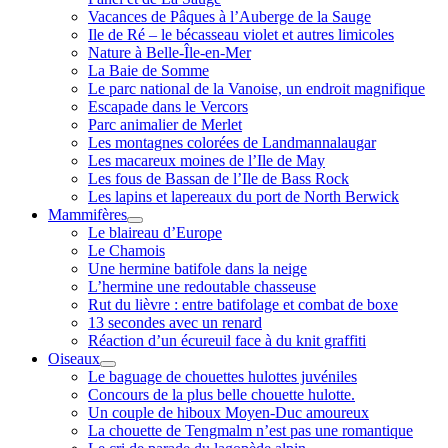
Vacances de Pâques à l’Auberge de la Sauge
Ile de Ré – le bécasseau violet et autres limicoles
Nature à Belle-Île-en-Mer
La Baie de Somme
Le parc national de la Vanoise, un endroit magnifique
Escapade dans le Vercors
Parc animalier de Merlet
Les montagnes colorées de Landmannalaugar
Les macareux moines de l’Ile de May
Les fous de Bassan de l’Ile de Bass Rock
Les lapins et lapereaux du port de North Berwick
Mammifères
ouvrir
Le blaireau d’Europe
menu
Le Chamois
Une hermine batifole dans la neige
L’hermine une redoutable chasseuse
Rut du lièvre : entre batifolage et combat de boxe
13 secondes avec un renard
Réaction d’un écureuil face à du knit graffiti
Oiseaux
ouvrir
Le baguage de chouettes hulottes juvéniles
menu
Concours de la plus belle chouette hulotte.
Un couple de hiboux Moyen-Duc amoureux
La chouette de Tengmalm n’est pas une romantique