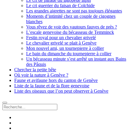
Le cri de parade du lagopède alpin
Le cri guerrier du faisan de Colchide
Les grandes aigrettes ne sont pas toujours élégantes
Moments d’intimité chez un couple de cigognes
blanches
Vous rêvez de voir des vautours fauves de près ?
L’escale genevoise du bécasseau de Temminck
Festin royal pour un chevalier grivelé
Le chevalier grivelé se plait à Genève
Mon nouvel ami, un tournepierre à collier
Le bain du dimanche du tournepierre à collier
Un bécasseau minute s’est arrêté un instant aux Bains
des Pâquis
Chercher la petite bête
Où voir la nature à Genève ?
Faune et avifaune hors du canton de Genève
Liste de la faune et de la flore genevoise
Liste des oiseaux que l’on peut observer à Genève
Recherche
facebook
instagram
email