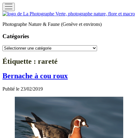
ouvrir
menu
La
Photographe
Photographe Nature & Faune (Genève et environs)
Verte
Catégories
Catégories
Étiquette :
rareté
Bernache à cou roux
Publié le 23/02/2019