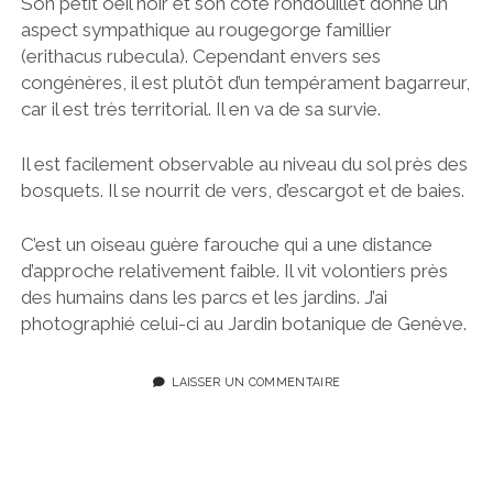
Son petit oeil noir et son côté rondouillet donne un
aspect sympathique au rougegorge famillier
(erithacus rubecula). Cependant envers ses
congénères, il est plutôt d’un tempérament bagarreur,
car il est très territorial. Il en va de sa survie.
Il est facilement observable au niveau du sol près des
bosquets. Il se nourrit de vers, d’escargot et de baies.
C’est un oiseau guère farouche qui a une distance
d’approche relativement faible. Il vit volontiers près
des humains dans les parcs et les jardins. J’ai
photographié celui-ci au Jardin botanique de Genève.
LAISSER UN COMMENTAIRE