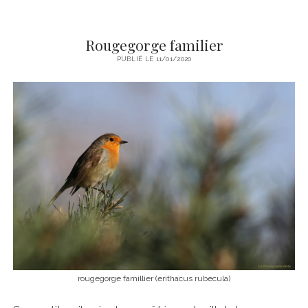
Rougegorge familier
PUBLIÉ LE 11/01/2020
rougegorge famillier (erithacus rubecula)