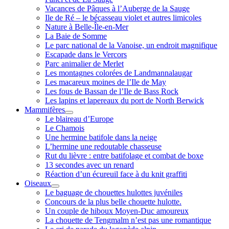
Vacances de Pâques à l’Auberge de la Sauge
Ile de Ré – le bécasseau violet et autres limicoles
Nature à Belle-Île-en-Mer
La Baie de Somme
Le parc national de la Vanoise, un endroit magnifique
Escapade dans le Vercors
Parc animalier de Merlet
Les montagnes colorées de Landmannalaugar
Les macareux moines de l’Ile de May
Les fous de Bassan de l’Ile de Bass Rock
Les lapins et lapereaux du port de North Berwick
Mammifères
ouvrir
Le blaireau d’Europe
menu
Le Chamois
Une hermine batifole dans la neige
L’hermine une redoutable chasseuse
Rut du lièvre : entre batifolage et combat de boxe
13 secondes avec un renard
Réaction d’un écureuil face à du knit graffiti
Oiseaux
ouvrir
Le baguage de chouettes hulottes juvéniles
menu
Concours de la plus belle chouette hulotte.
Un couple de hiboux Moyen-Duc amoureux
La chouette de Tengmalm n’est pas une romantique