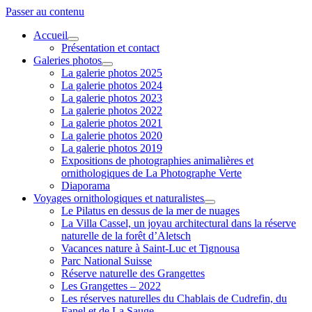
Passer au contenu
Accueil
ouvrir
Présentation et contact
menu
Galeries photos
ouvrir
La galerie photos 2025
menu
La galerie photos 2024
La galerie photos 2023
La galerie photos 2022
La galerie photos 2021
La galerie photos 2020
La galerie photos 2019
Expositions de photographies animalières et
ornithologiques de La Photographe Verte
Diaporama
Voyages ornithologiques et naturalistes
ouvrir
Le Pilatus en dessus de la mer de nuages
menu
La Villa Cassel, un joyau architectural dans la réserve
naturelle de la forêt d’Aletsch
Vacances nature à Saint-Luc et Tignousa
Parc National Suisse
Réserve naturelle des Grangettes
Les Grangettes – 2022
Les réserves naturelles du Chablais de Cudrefin, du
Fanel et de La Sauge