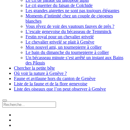
Le cri de parade du lagopède alpin
Le cri guerrier du faisan de Colchide
Les grandes aigrettes ne sont pas toujours élégantes
Moments d’intimité chez un couple de cigognes
blanches
Vous rêvez de voir des vautours fauves de près ?
L’escale genevoise du bécasseau de Temminck
Festin royal pour un chevalier grivelé
Le chevalier grivelé se plait à Genève
Mon nouvel ami, un tournepierre à collier
Le bain du dimanche du tournepierre à collier
Un bécasseau minute s’est arrêté un instant aux Bains
des Pâquis
Chercher la petite bête
Où voir la nature à Genève ?
Faune et avifaune hors du canton de Genève
Liste de la faune et de la flore genevoise
Liste des oiseaux que l’on peut observer à Genève
Recherche
facebook
instagram
email