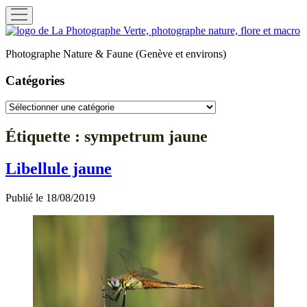
ouvrir
menu
La
Photographe
Photographe Nature & Faune (Genève et environs)
Verte
Catégories
Catégories
Étiquette :
sympetrum jaune
Libellule jaune
Publié le 18/08/2019