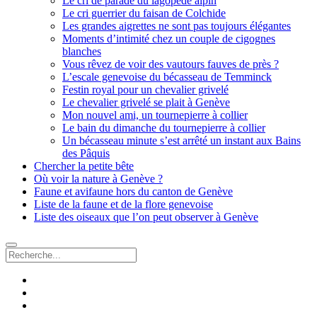
Le cri de parade du lagopède alpin
Le cri guerrier du faisan de Colchide
Les grandes aigrettes ne sont pas toujours élégantes
Moments d’intimité chez un couple de cigognes
blanches
Vous rêvez de voir des vautours fauves de près ?
L’escale genevoise du bécasseau de Temminck
Festin royal pour un chevalier grivelé
Le chevalier grivelé se plait à Genève
Mon nouvel ami, un tournepierre à collier
Le bain du dimanche du tournepierre à collier
Un bécasseau minute s’est arrêté un instant aux Bains
des Pâquis
Chercher la petite bête
Où voir la nature à Genève ?
Faune et avifaune hors du canton de Genève
Liste de la faune et de la flore genevoise
Liste des oiseaux que l’on peut observer à Genève
Recherche
facebook
instagram
email