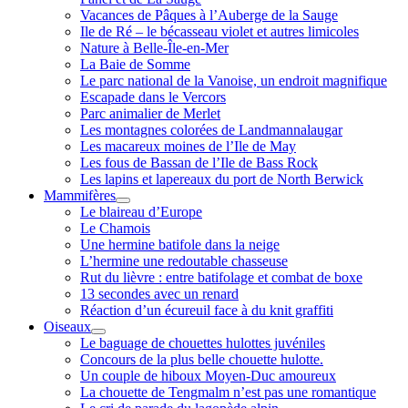
Vacances de Pâques à l’Auberge de la Sauge
Ile de Ré – le bécasseau violet et autres limicoles
Nature à Belle-Île-en-Mer
La Baie de Somme
Le parc national de la Vanoise, un endroit magnifique
Escapade dans le Vercors
Parc animalier de Merlet
Les montagnes colorées de Landmannalaugar
Les macareux moines de l’Ile de May
Les fous de Bassan de l’Ile de Bass Rock
Les lapins et lapereaux du port de North Berwick
Mammifères
ouvrir
Le blaireau d’Europe
menu
Le Chamois
Une hermine batifole dans la neige
L’hermine une redoutable chasseuse
Rut du lièvre : entre batifolage et combat de boxe
13 secondes avec un renard
Réaction d’un écureuil face à du knit graffiti
Oiseaux
ouvrir
Le baguage de chouettes hulottes juvéniles
menu
Concours de la plus belle chouette hulotte.
Un couple de hiboux Moyen-Duc amoureux
La chouette de Tengmalm n’est pas une romantique