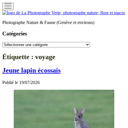
ouvrir
menu
La
Photographe
Photographe Nature & Faune (Genève et environs)
Verte
Catégories
Catégories
Étiquette :
voyage
Jeune lapin écossais
Publié le 19/07/2026