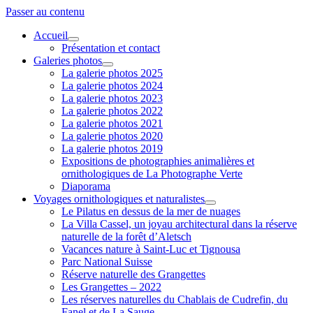
Passer au contenu
Accueil
ouvrir
Présentation et contact
menu
Galeries photos
ouvrir
La galerie photos 2025
menu
La galerie photos 2024
La galerie photos 2023
La galerie photos 2022
La galerie photos 2021
La galerie photos 2020
La galerie photos 2019
Expositions de photographies animalières et
ornithologiques de La Photographe Verte
Diaporama
Voyages ornithologiques et naturalistes
ouvrir
Le Pilatus en dessus de la mer de nuages
menu
La Villa Cassel, un joyau architectural dans la réserve
naturelle de la forêt d’Aletsch
Vacances nature à Saint-Luc et Tignousa
Parc National Suisse
Réserve naturelle des Grangettes
Les Grangettes – 2022
Les réserves naturelles du Chablais de Cudrefin, du
Fanel et de La Sauge