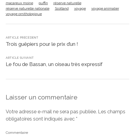
macareux moine
puffin
réserve naturelle
réserve naturelle nationale
Scotland
voyage
voyage animalier
voyage ornithologique
ARTICLE PRÉCÉDENT
Trois guêpiers pour le prix d’un !
ARTICLE SUIVANT
Le fou de Bassan, un oiseau très expressif
Laisser un commentaire
Votre adresse e-mail ne sera pas publiée.
Les champs
obligatoires sont indiqués avec
*
Commentaire