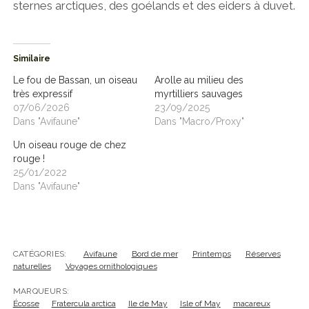
sternes arctiques, des goélands et des eiders à duvet.
Similaire
Le fou de Bassan, un oiseau
Arolle au milieu des
très expressif
myrtilliers sauvages
07/06/2026
23/09/2025
Dans "Avifaune"
Dans "Macro/Proxy"
Un oiseau rouge de chez
rouge !
25/01/2022
Dans "Avifaune"
CATÉGORIES:
Avifaune
Bord de mer
Printemps
Réserves
naturelles
Voyages ornithologiques
MARQUEURS:
Écosse
Fratercula arctica
Ile de May
Isle of May
macareux