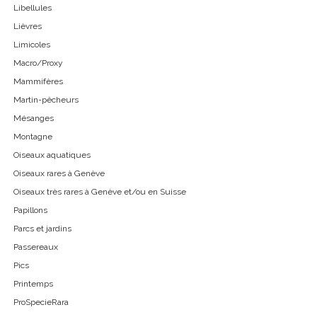
Libellules
Lièvres
Limicoles
Macro/Proxy
Mammifères
Martin-pêcheurs
Mésanges
Montagne
Oiseaux aquatiques
Oiseaux rares à Genève
Oiseaux très rares à Genève et/ou en Suisse
Papillons
Parcs et jardins
Passereaux
Pics
Printemps
ProSpecieRara