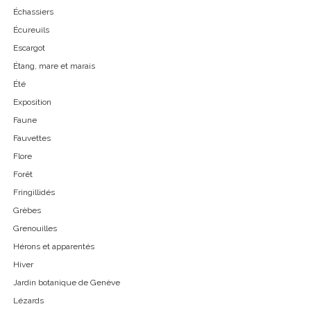
Échassiers
Écureuils
Escargot
Étang, mare et marais
Été
Exposition
Faune
Fauvettes
Flore
Forêt
Fringillidés
Grèbes
Grenouilles
Hérons et apparentés
Hiver
Jardin botanique de Genève
Lézards