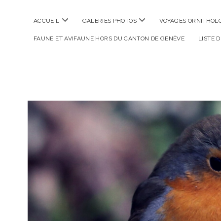
ouvrir
ouvrir
ACCUEIL
GALERIES PHOTOS
VOYAGES ORNITHOLO
menu
menu
FAUNE ET AVIFAUNE HORS DU CANTON DE GENÈVE
LISTE 
La
Photographe
Verte