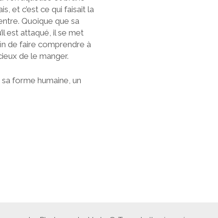
s, et c’est ce qui faisait la
 ventre. Quoique que sa
’il est attaqué, il se met
fin de faire comprendre à
icieux de le manger.
s sa forme humaine, un