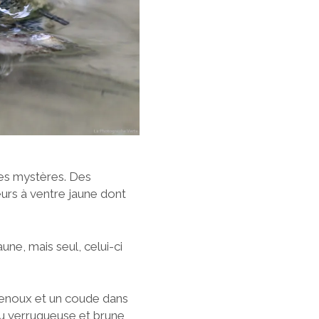
des mystères. Des
urs à ventre jaune dont
une, mais seul, celui-ci
 genoux et un coude dans
au verruqueuse et brune