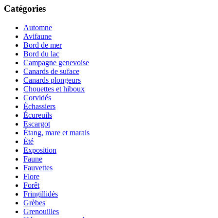
Catégories
Automne
Avifaune
Bord de mer
Bord du lac
Campagne genevoise
Canards de suface
Canards plongeurs
Chouettes et hiboux
Corvidés
Échassiers
Écureuils
Escargot
Étang, mare et marais
Été
Exposition
Faune
Fauvettes
Flore
Forêt
Fringillidés
Grèbes
Grenouilles