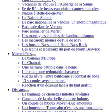
Vacances de Pâques à l’Auberge de la Sauge
Ile de Ré – le bécasseau violet et autres limicoles
Nature à Belle-Île-en-Mer
La Baie de Somme
Le parc national de la Vanoise, un endroit magnifique
Escapade dans le Vercors
Parc animalier de Merlet
Les montagnes colorées de Landmannalaugar
Les macareux moines de l’Ile de May
Les fous de Bassan de l’Ile de Bass Rock
Les lapins et lapereaux du port de North Berwick
Mammifères
ouvrir
Le blaireau d’Europe
menu
Le Chamois
Une hermine batifole dans la neige
L’hermine une redoutable chasseuse
Rut du lièvre : entre batifolage et combat de boxe
13 secondes avec un renard
Réaction d’un écureuil face à du knit graffiti
Oiseaux
ouvrir
Le baguage de chouettes hulottes juvéniles
menu
Concours de la plus belle chouette hulotte.
Un couple de hiboux Moyen-Duc amoureux
La chouette de Tengmalm n’est pas une romantique