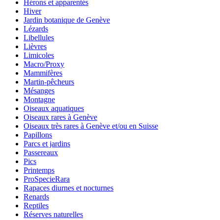
Hérons et apparentés
Hiver
Jardin botanique de Genève
Lézards
Libellules
Lièvres
Limicoles
Macro/Proxy
Mammifères
Martin-pêcheurs
Mésanges
Montagne
Oiseaux aquatiques
Oiseaux rares à Genève
Oiseaux très rares à Genève et/ou en Suisse
Papillons
Parcs et jardins
Passereaux
Pics
Printemps
ProSpecieRara
Rapaces diurnes et nocturnes
Renards
Reptiles
Réserves naturelles