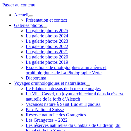
Passer au contenu
Accueil
ouvrir
Présentation et contact
menu
Galeries photos
ouvrir
La galerie photos 2025
menu
La galerie photos 2024
La galerie photos 2023
La galerie photos 2022
La galerie photos 2021
La galerie photos 2020
La galerie photos 2019
Expositions de photographies animalières et
ornithologiques de La Photographe Verte
Diaporama
Voyages ornithologiques et naturalistes
ouvrir
Le Pilatus en dessus de la mer de nuages
menu
La Villa Cassel, un joyau architectural dans la réserve
naturelle de la forêt d’Aletsch
Vacances nature à Saint-Luc et Tignousa
Parc National Suisse
Réserve naturelle des Grangettes
Les Grangettes – 2022
Les réserves naturelles du Chablais de Cudrefin, du
Fanel et de La Sauge