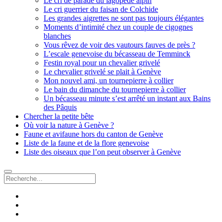
Le cri de parade du lagopède alpin
Le cri guerrier du faisan de Colchide
Les grandes aigrettes ne sont pas toujours élégantes
Moments d’intimité chez un couple de cigognes
blanches
Vous rêvez de voir des vautours fauves de près ?
L’escale genevoise du bécasseau de Temminck
Festin royal pour un chevalier grivelé
Le chevalier grivelé se plait à Genève
Mon nouvel ami, un tournepierre à collier
Le bain du dimanche du tournepierre à collier
Un bécasseau minute s’est arrêté un instant aux Bains
des Pâquis
Chercher la petite bête
Où voir la nature à Genève ?
Faune et avifaune hors du canton de Genève
Liste de la faune et de la flore genevoise
Liste des oiseaux que l’on peut observer à Genève
Recherche
facebook
instagram
email