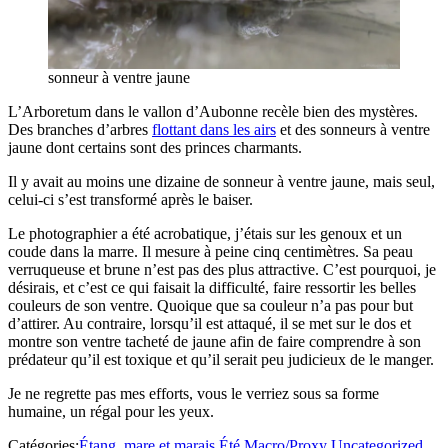
sonneur à ventre jaune
L’Arboretum dans le vallon d’Aubonne recèle bien des mystères.
Des branches d’arbres
flottant dans les airs
et des sonneurs à ventre
jaune dont certains sont des princes charmants.
Il y avait au moins une dizaine de sonneur à ventre jaune, mais seul,
celui-ci s’est transformé après le baiser.
Le photographier a été acrobatique, j’étais sur les genoux et un
coude dans la marre. Il mesure à peine cinq centimètres. Sa peau
verruqueuse et brune n’est pas des plus attractive. C’est pourquoi, je
désirais, et c’est ce qui faisait la difficulté, faire ressortir les belles
couleurs de son ventre. Quoique que sa couleur n’a pas pour but
d’attirer. Au contraire, lorsqu’il est attaqué, il se met sur le dos et
montre son ventre tacheté de jaune afin de faire comprendre à son
prédateur qu’il est toxique et qu’il serait peu judicieux de le manger.
Je ne regrette pas mes efforts, vous le verriez sous sa forme
humaine, un régal pour les yeux.
Catégories:
Étang, mare et marais
Été
Macro/Proxy
Uncategorized