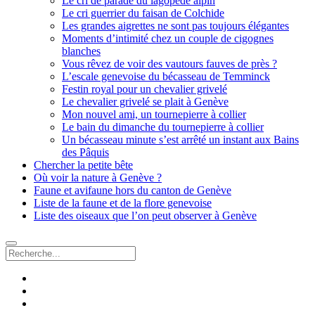
Le cri de parade du lagopède alpin
Le cri guerrier du faisan de Colchide
Les grandes aigrettes ne sont pas toujours élégantes
Moments d’intimité chez un couple de cigognes
blanches
Vous rêvez de voir des vautours fauves de près ?
L’escale genevoise du bécasseau de Temminck
Festin royal pour un chevalier grivelé
Le chevalier grivelé se plait à Genève
Mon nouvel ami, un tournepierre à collier
Le bain du dimanche du tournepierre à collier
Un bécasseau minute s’est arrêté un instant aux Bains
des Pâquis
Chercher la petite bête
Où voir la nature à Genève ?
Faune et avifaune hors du canton de Genève
Liste de la faune et de la flore genevoise
Liste des oiseaux que l’on peut observer à Genève
Recherche
facebook
instagram
email