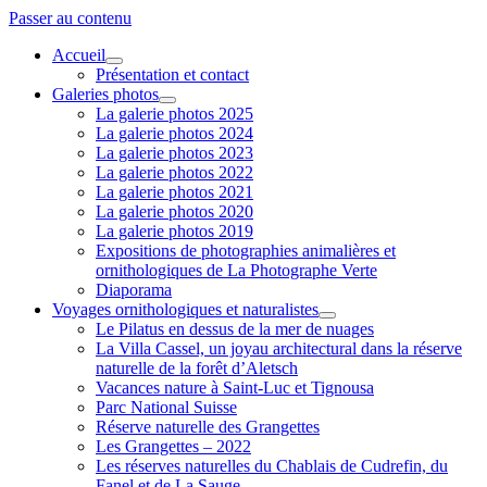
Passer au contenu
Accueil
ouvrir
Présentation et contact
menu
Galeries photos
ouvrir
La galerie photos 2025
menu
La galerie photos 2024
La galerie photos 2023
La galerie photos 2022
La galerie photos 2021
La galerie photos 2020
La galerie photos 2019
Expositions de photographies animalières et
ornithologiques de La Photographe Verte
Diaporama
Voyages ornithologiques et naturalistes
ouvrir
Le Pilatus en dessus de la mer de nuages
menu
La Villa Cassel, un joyau architectural dans la réserve
naturelle de la forêt d’Aletsch
Vacances nature à Saint-Luc et Tignousa
Parc National Suisse
Réserve naturelle des Grangettes
Les Grangettes – 2022
Les réserves naturelles du Chablais de Cudrefin, du
Fanel et de La Sauge