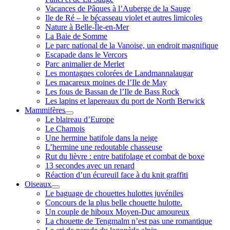
Vacances de Pâques à l’Auberge de la Sauge
Ile de Ré – le bécasseau violet et autres limicoles
Nature à Belle-Île-en-Mer
La Baie de Somme
Le parc national de la Vanoise, un endroit magnifique
Escapade dans le Vercors
Parc animalier de Merlet
Les montagnes colorées de Landmannalaugar
Les macareux moines de l’Ile de May
Les fous de Bassan de l’Ile de Bass Rock
Les lapins et lapereaux du port de North Berwick
Mammifères
ouvrir
Le blaireau d’Europe
menu
Le Chamois
Une hermine batifole dans la neige
L’hermine une redoutable chasseuse
Rut du lièvre : entre batifolage et combat de boxe
13 secondes avec un renard
Réaction d’un écureuil face à du knit graffiti
Oiseaux
ouvrir
Le baguage de chouettes hulottes juvéniles
menu
Concours de la plus belle chouette hulotte.
Un couple de hiboux Moyen-Duc amoureux
La chouette de Tengmalm n’est pas une romantique