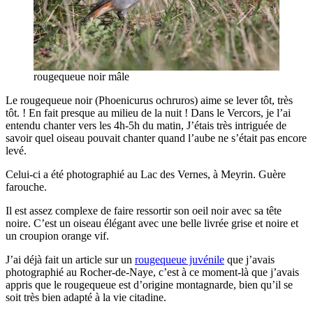
rougequeue noir mâle
Le rougequeue noir (Phoenicurus ochruros) aime se lever tôt, très
tôt. ! En fait presque au milieu de la nuit ! Dans le Vercors, je l’ai
entendu chanter vers les 4h-5h du matin, J’étais très intriguée de
savoir quel oiseau pouvait chanter quand l’aube ne s’était pas encore
levé.
Celui-ci a été photographié au Lac des Vernes, à Meyrin. Guère
farouche.
Il est assez complexe de faire ressortir son oeil noir avec sa tête
noire. C’est un oiseau élégant avec une belle livrée grise et noire et
un croupion orange vif.
J’ai déjà fait un article sur un
rougequeue juvénile
que j’avais
photographié au Rocher-de-Naye, c’est à ce moment-là que j’avais
appris que le rougequeue est d’origine montagnarde, bien qu’il se
soit très bien adapté à la vie citadine.