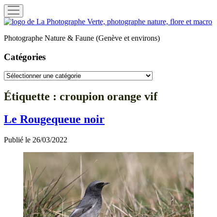
ouvrir
menu
La
Photographe
Photographe Nature & Faune (Genève et environs)
Verte
Catégories
Catégories
Étiquette :
croupion orange vif
Le Rougequeue noir
Publié le 26/03/2022