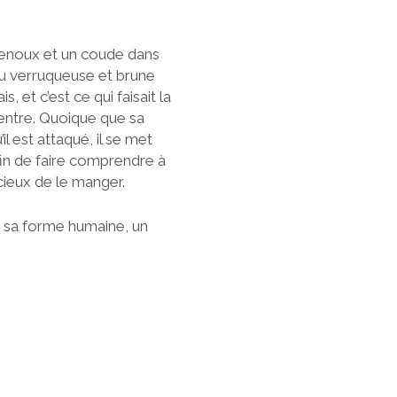
 genoux et un coude dans
au verruqueuse et brune
s, et c’est ce qui faisait la
 ventre. Quoique que sa
’il est attaqué, il se met
fin de faire comprendre à
icieux de le manger.
s sa forme humaine, un