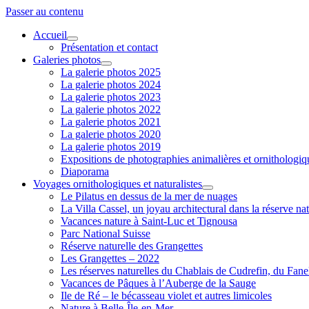
Passer au contenu
Accueil
ouvrir
Présentation et contact
menu
Galeries photos
ouvrir
La galerie photos 2025
menu
La galerie photos 2024
La galerie photos 2023
La galerie photos 2022
La galerie photos 2021
La galerie photos 2020
La galerie photos 2019
Expositions de photographies animalières et ornithologi
Diaporama
Voyages ornithologiques et naturalistes
ouvrir
Le Pilatus en dessus de la mer de nuages
menu
La Villa Cassel, un joyau architectural dans la réserve nat
Vacances nature à Saint-Luc et Tignousa
Parc National Suisse
Réserve naturelle des Grangettes
Les Grangettes – 2022
Les réserves naturelles du Chablais de Cudrefin, du Fane
Vacances de Pâques à l’Auberge de la Sauge
Ile de Ré – le bécasseau violet et autres limicoles
Nature à Belle-Île-en-Mer