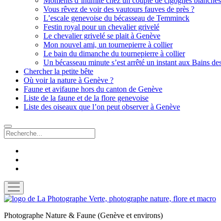
Moments d’intimité chez un couple de cigognes blanches
Vous rêvez de voir des vautours fauves de près ?
L’escale genevoise du bécasseau de Temminck
Festin royal pour un chevalier grivelé
Le chevalier grivelé se plait à Genève
Mon nouvel ami, un tournepierre à collier
Le bain du dimanche du tournepierre à collier
Un bécasseau minute s’est arrêté un instant aux Bains de
Chercher la petite bête
Où voir la nature à Genève ?
Faune et avifaune hors du canton de Genève
Liste de la faune et de la flore genevoise
Liste des oiseaux que l’on peut observer à Genève
Recherche
facebook
instagram
email
ouvrir
menu
La
Photographe
Photographe Nature & Faune (Genève et environs)
Verte