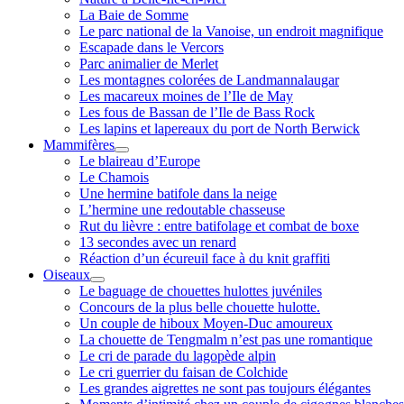
La Baie de Somme
Le parc national de la Vanoise, un endroit magnifique
Escapade dans le Vercors
Parc animalier de Merlet
Les montagnes colorées de Landmannalaugar
Les macareux moines de l’Ile de May
Les fous de Bassan de l’Ile de Bass Rock
Les lapins et lapereaux du port de North Berwick
Mammifères
ouvrir
Le blaireau d’Europe
menu
Le Chamois
Une hermine batifole dans la neige
L’hermine une redoutable chasseuse
Rut du lièvre : entre batifolage et combat de boxe
13 secondes avec un renard
Réaction d’un écureuil face à du knit graffiti
Oiseaux
ouvrir
Le baguage de chouettes hulottes juvéniles
menu
Concours de la plus belle chouette hulotte.
Un couple de hiboux Moyen-Duc amoureux
La chouette de Tengmalm n’est pas une romantique
Le cri de parade du lagopède alpin
Le cri guerrier du faisan de Colchide
Les grandes aigrettes ne sont pas toujours élégantes