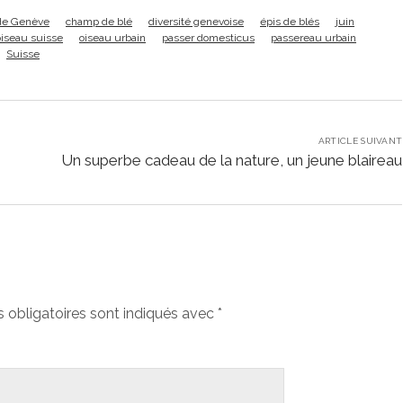
de Genève
champ de blé
diversité genevoise
épis de blés
juin
oiseau suisse
oiseau urbain
passer domesticus
passereau urbain
Suisse
ARTICLE SUIVANT
Un superbe cadeau de la nature, un jeune blaireau
obligatoires sont indiqués avec
*