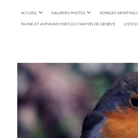
ouvrir
ouvrir
ACCUEIL
GALERIES PHOTOS
VOYAGES ORNITHOLO
menu
menu
FAUNE ET AVIFAUNE HORS DU CANTON DE GENÈVE
LISTE 
La
Photographe
Verte