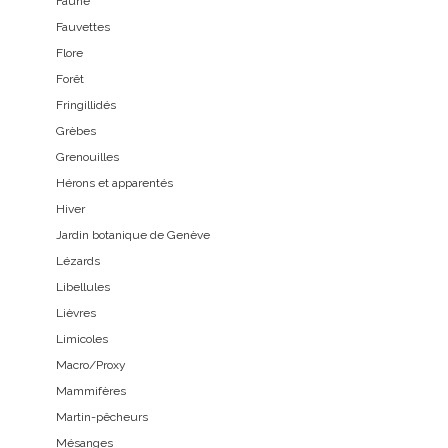
Faune
Fauvettes
Flore
Forêt
Fringillidés
Grèbes
Grenouilles
Hérons et apparentés
Hiver
Jardin botanique de Genève
Lézards
Libellules
Lièvres
Limicoles
Macro/Proxy
Mammifères
Martin-pêcheurs
Mésanges