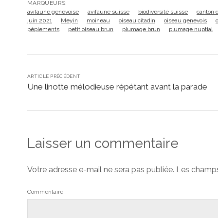
MARQUEURS:
avifaune genevoise
avifaune suisse
biodiversité suisse
canton 
juin 2021
Meyin
moineau
oiseau citadin
oiseau genevois
pépiements
petit oiseau brun
plumage brun
plumage nuptial
ARTICLE PRÉCÉDENT
Une linotte mélodieuse répétant avant la parade
Laisser un commentaire
Votre adresse e-mail ne sera pas publiée.
Les champs 
Commentaire