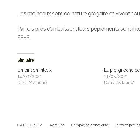
Les moineaux sont de nature grégaire et vivent so
Parfois près d’un buisson, leurs pépiements sont inte
coup.
Similaire
Un pinson frileux
La pie-grièche é
14/09/2021
31/05/2021
Dans "Avifaune"
Dans "Avifaune"
CATÉGORIES:
Avifaune
Campagne genevoise
Parcs et jardin