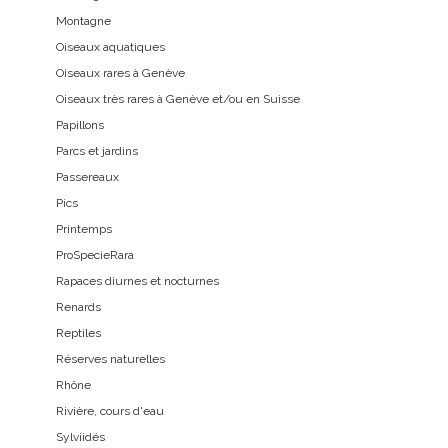
Montagne
Oiseaux aquatiques
Oiseaux rares à Genève
Oiseaux très rares à Genève et/ou en Suisse
Papillons
Parcs et jardins
Passereaux
Pics
Printemps
ProSpecieRara
Rapaces diurnes et nocturnes
Renards
Reptiles
Réserves naturelles
Rhône
Rivière, cours d'eau
Sylviidés