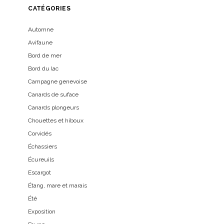
CATÉGORIES
Automne
Avifaune
Bord de mer
Bord du lac
Campagne genevoise
Canards de suface
Canards plongeurs
Chouettes et hiboux
Corvidés
Échassiers
Écureuils
Escargot
Étang, mare et marais
Été
Exposition