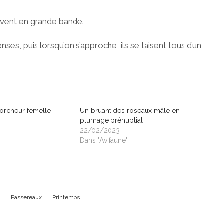
uvent en grande bande.
nses, puis lorsqu’on s’approche, ils se taisent tous d’un
corcheur femelle
Un bruant des roseaux mâle en
plumage prénuptial
22/02/2023
Dans "Avifaune"
s
Passereaux
Printemps