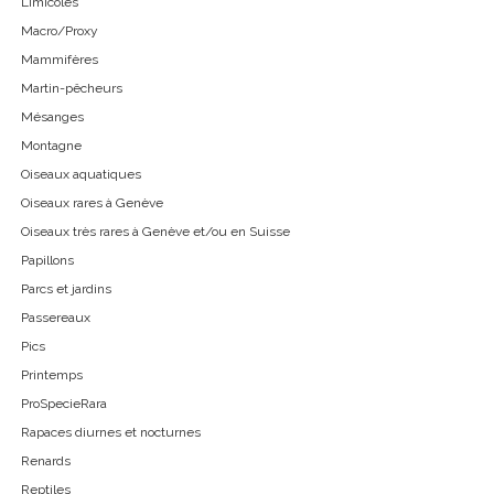
Limicoles
Macro/Proxy
Mammifères
Martin-pêcheurs
Mésanges
Montagne
Oiseaux aquatiques
Oiseaux rares à Genève
Oiseaux très rares à Genève et/ou en Suisse
Papillons
Parcs et jardins
Passereaux
Pics
Printemps
ProSpecieRara
Rapaces diurnes et nocturnes
Renards
Reptiles