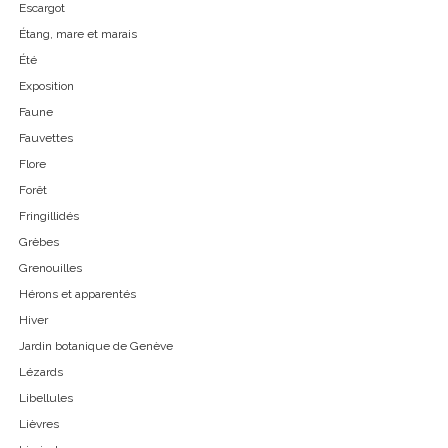
Escargot
Étang, mare et marais
Été
Exposition
Faune
Fauvettes
Flore
Forêt
Fringillidés
Grèbes
Grenouilles
Hérons et apparentés
Hiver
Jardin botanique de Genève
Lézards
Libellules
Lièvres