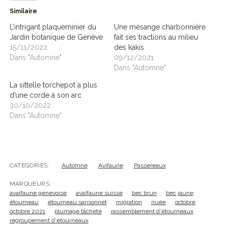
Similaire
L’intrigant plaqueminier du
Une mésange charbonnière
Jardin botanique de Genève
fait ses tractions au milieu
15/11/2022
des kakis
Dans "Automne"
09/12/2021
Dans "Automne"
La sittelle torchepot a plus
d’une corde à son arc
30/10/2022
Dans "Automne"
CATÉGORIES:
Automne
Avifaune
Passereaux
MARQUEURS:
avaifaune genevoise
avaifaune suisse
bec brun
bec jaune
étourneau
étourneau sansonnet
migration
nuée
octobre
octobre 2021
plumage tâcheté
rassemblement d'étourneaux
regroupement d'étourneaux