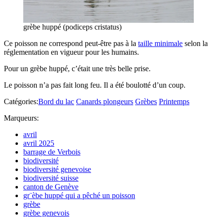
grèbe huppé (podiceps cristatus)
Ce poisson ne correspond peut-être pas à la
taille minimale
selon la
réglementation en vigueur pour les humains.
Pour un grèbe huppé, c’était une très belle prise.
Le poisson n’a pas fait long feu. Il a été boulotté d’un coup.
Catégories:
Bord du lac
Canards plongeurs
Grèbes
Printemps
Marqueurs:
avril
avril 2025
barrage de Verbois
biodiversité
biodiversité genevoise
biodiversité suisse
canton de Genève
gr¨èbe huppé qui a pêché un poisson
grèbe
grèbe genevois