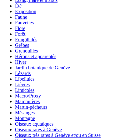
Étang, mare et marais
Été
Exposition
Faune
Fauvettes
Flore
Forêt
Fringillidés
Grèbes
Grenouilles
Hérons et apparentés
Hiver
Jardin botanique de Genève
Lézards
Libellules
Lièvres
Limicoles
Macro/Proxy
Mammifères
Martin-pêcheurs
Mésanges
Montagne
Oiseaux aquatiques
Oiseaux rares à Genève
Oiseaux très rares à Genève et/ou en Suisse