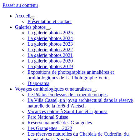
Passer au contenu
Accueil
ouvrir
Présentation et contact
menu
Galeries photos
ouvrir
La galerie photos 2025
menu
La galerie photos 2024
La galerie photos 2023
La galerie photos 2022
La galerie photos 2021
La galerie photos 2020
La galerie photos 2019
Expositions de photographies animalières et
ornithologiques de La Photographe Verte
Diaporama
Voyages ornithologiques et naturalistes
ouvrir
Le Pilatus en dessus de la mer de nuages
menu
La Villa Cassel, un joyau architectural dans la réserve
naturelle de la forêt d’Aletsch
Vacances nature à Saint-Luc et Tignousa
Parc National Suisse
Réserve naturelle des Grangettes
Les Grangettes – 2022
Les réserves naturelles du Chablais de Cudrefin, du
Fanel et de La Sauge