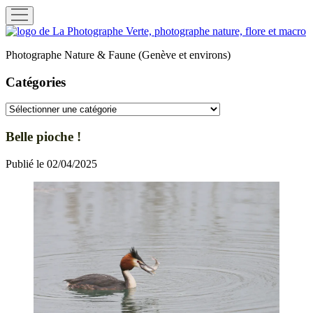
ouvrir
menu
La
Photographe
Photographe Nature & Faune (Genève et environs)
Verte
Catégories
Catégories
Belle pioche !
Publié le 02/04/2025