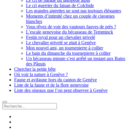
Le cri de parade du lagopède alpin
Le cri guerrier du faisan de Colchide
Les grandes aigrettes ne sont pas toujours élégantes
Moments d’intimité chez un couple de cigognes
blanches
Vous rêvez de voir des vautours fauves de près ?
L’escale genevoise du bécasseau de Temminck
Festin royal pour un chevalier grivelé
Le chevalier grivelé se plait à Genève
Mon nouvel ami, un tournepierre à collier
Le bain du dimanche du tournepierre à collier
Un bécasseau minute s’est arrêté un instant aux Bains
des Pâquis
Chercher la petite bête
Où voir la nature à Genève ?
Faune et avifaune hors du canton de Genève
Liste de la faune et de la flore genevoise
Liste des oiseaux que l’on peut observer à Genève
Recherche
facebook
instagram
email