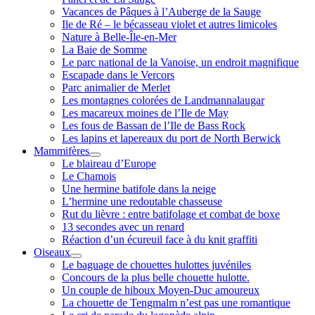
Vacances de Pâques à l’Auberge de la Sauge
Ile de Ré – le bécasseau violet et autres limicoles
Nature à Belle-Île-en-Mer
La Baie de Somme
Le parc national de la Vanoise, un endroit magnifique
Escapade dans le Vercors
Parc animalier de Merlet
Les montagnes colorées de Landmannalaugar
Les macareux moines de l’Ile de May
Les fous de Bassan de l’Ile de Bass Rock
Les lapins et lapereaux du port de North Berwick
Mammifères
ouvrir
Le blaireau d’Europe
menu
Le Chamois
Une hermine batifole dans la neige
L’hermine une redoutable chasseuse
Rut du lièvre : entre batifolage et combat de boxe
13 secondes avec un renard
Réaction d’un écureuil face à du knit graffiti
Oiseaux
ouvrir
Le baguage de chouettes hulottes juvéniles
menu
Concours de la plus belle chouette hulotte.
Un couple de hiboux Moyen-Duc amoureux
La chouette de Tengmalm n’est pas une romantique