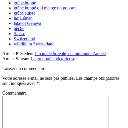
grèbe huppé
grèbe huppé qui mange un poisson
grèbe suisse
lac Léman
lake of Geneva
pêche
Suisse
Switzerland
wildlife in Switzerland
Article Précédent
L’harelde boréale, championne d’apnée
Article Suivant
La grenouille victorieuse
Laisser un commentaire
Votre adresse e-mail ne sera pas publiée.
Les champs obligatoires
sont indiqués avec
*
Commentaire