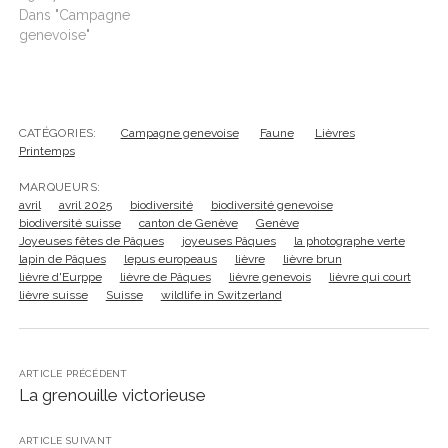
Dans "Campagne
genevoise"
CATÉGORIES:
Campagne genevoise
Faune
Lièvres
Printemps
MARQUEURS:
avril
avril 2025
biodiversité
biodiversité genevoise
biodiversité suisse
canton de Genève
Genève
Joyeuses fêtes de Pâques
joyeuses Pâques
la photographe verte
lapin de Pâques
lepus europeaus
lièvre
lièvre brun
lièvre d'Eurppe
lièvre de Pâques
lièvre genevois
lièvre qui court
lièvre suisse
Suisse
wildlife in Switzerland
ARTICLE PRÉCÉDENT
La grenouille victorieuse
ARTICLE SUIVANT