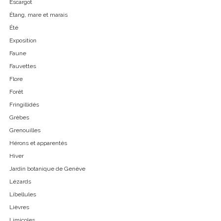
Escargot
Étang, mare et marais
Été
Exposition
Faune
Fauvettes
Flore
Forêt
Fringillidés
Grèbes
Grenouilles
Hérons et apparentés
Hiver
Jardin botanique de Genève
Lézards
Libellules
Lièvres
Limicoles