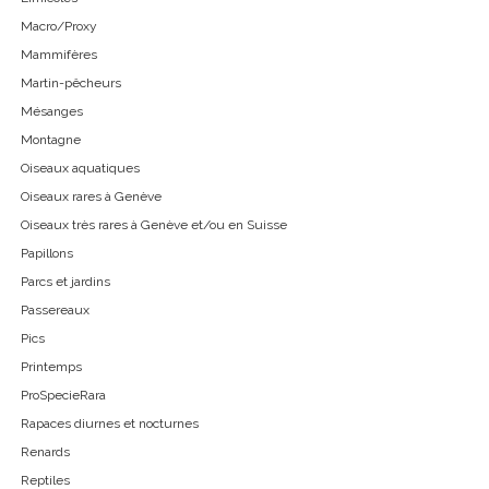
Macro/Proxy
Mammifères
Martin-pêcheurs
Mésanges
Montagne
Oiseaux aquatiques
Oiseaux rares à Genève
Oiseaux très rares à Genève et/ou en Suisse
Papillons
Parcs et jardins
Passereaux
Pics
Printemps
ProSpecieRara
Rapaces diurnes et nocturnes
Renards
Reptiles